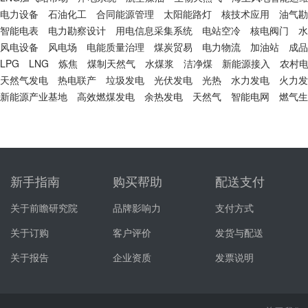
电力设备
石油化工
合同能源管理
太阳能路灯
核技术应用
油气勘
智能电表
电力勘察设计
用电信息采集系统
电站空冷
核电阀门
水
风电设备
风电场
电能质量治理
煤炭贸易
电力物流
加油站
成品
LPG
LNG
炼焦
煤制天然气
水煤浆
洁净煤
新能源接入
农村
天然气发电
热电联产
垃圾发电
光伏发电
光热
水力发电
火力发
新能源产业基地
高效燃煤发电
余热发电
天然气
智能电网
燃气生
新手指南
购买帮助
配送支付
关于前瞻研究院
品牌影响力
支付方式
关于订购
客户评价
发货与配送
关于报告
企业资质
发票说明