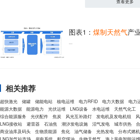
查看更多
图表1：
煤
制
天然气
产
...
相关推荐
超快激光
储罐
储能电站
核电运维
电力RFID
电力大数据
电力
能源大数据
能源电力
光伏运维
LNG设备
水电运维
天然气化工
综合能源服务
光伏配件
焦炭
风光互补路灯
发电机及发电机组
风
LNG接收站
避雷器
石油焦
潮汐发电设施
沼气发电
城市供热
合
商业油库及码头
生物质能源
焦化
油气储备
光热发电
分布式燃机
LNG加气站市场
岸电系统
航空煤油
生物天然气
海上风电智能运