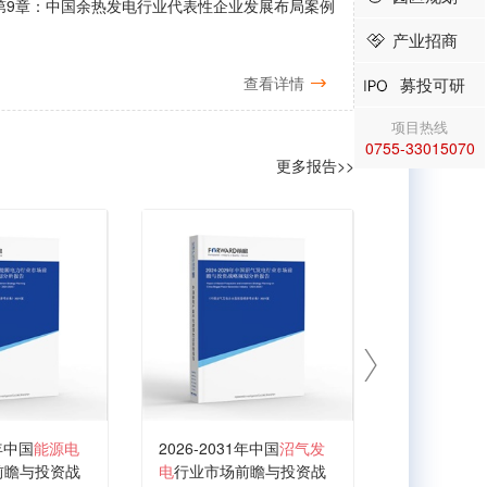
第9章：中国余热发电行业代表性企业发展布局案例
产业招商
查看详情
募投可研
项目热线
0755-33015070
更多报告>>
1年中国
能源电
2026-2031年中国
沼气发
2026-203
前瞻与投资战
电
行业市场前瞻与投资战
业市场前瞻