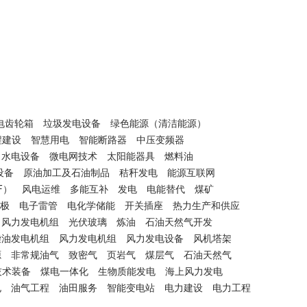
电齿轮箱
垃圾发电设备
绿色能源（清洁能源）
程建设
智慧用电
智能断路器
中压变频器
水电设备
微电网技术
太阳能器具
燃料油
设备
原油加工及石油制品
秸秆发电
能源互联网
F）
风电运维
多能互补
发电
电能替代
煤矿
极
电子雷管
电化学储能
开关插座
热力生产和供应
风力发电机组
光伏玻璃
炼油
石油天然气开发
柴油发电机组
风力发电机组
风力发电设备
风机塔架
源
非常规油气
致密气
页岩气
煤层气
石油天然气
技术装备
煤电一体化
生物质能发电
海上风力发电
电
油气工程
油田服务
智能变电站
电力建设
电力工程