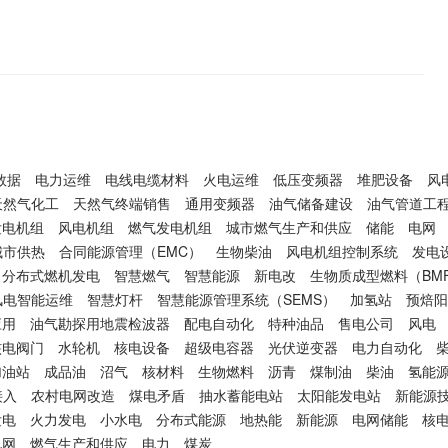
数据
电力运维
电线电缆材料
火电运维
低压变频器
堆肥设备
风
天然气化工
天然气终端销售
通用变频器
油气储备建设
油气管道工
发电机组
风电机组
燃气发电机组
城市燃气生产和供应
储能
电网
城市供热
合同能源管理（EMC）
生物柴油
风电机组控制系统
发电
分布式燃机发电
智慧燃气
智慧能源
新电改
生物质成型燃料（BM
风电智能运维
智慧灯杆
智慧能源管理系统（SEMS）
加氢站
预焙阳
应用
油气勘探用地震检波器
配电自动化
特种油品
售电公司
风电
核电阀门
水轮机
核电设备
超级电容器
光伏逆变器
电力自动化
加油站
成品油
沼气
核材料
生物燃料
沥青
煤制油
柴油
氢能
接入
农村电网改造
煤电矛盾
抽水蓄能电站
太阳能发电站
新能源
发电
火力发电
小水电
分布式能源
地热能
新能源
电网储能
核
电网
燃气生产和供应
电力
煤炭