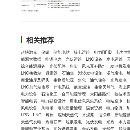
相关推荐
超快激光
储罐
储能电站
核电运维
电力RFID
电力大
能源大数据
能源电力
光伏运维
LNG设备
水电运维
综合能源服务
光伏配件
焦炭
风光互补路灯
发电机及
LNG接收站
避雷器
石油焦
潮汐发电设施
沼气发电
商业油库及码头
生物质能源
焦化
油气储备
光热发电
LNG加气站市场
岸电系统
航空煤油
生物天然气
海上
电力设备
石油化工
合同能源管理
太阳能路灯
核技术
智能电表
电力勘察设计
用电信息采集系统
电站空冷
风电设备
风电场
电能质量治理
煤炭贸易
电力物流
LPG
LNG
炼焦
煤制天然气
水煤浆
洁净煤
新能源
天然气发电
热电联产
垃圾发电
光伏发电
光热
水力
新能源产业基地
高效燃煤发电
余热发电
天然气
智能