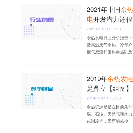
2021年中国
余
电
开发潜力还很
2021-03-19 17:00:38
余热发电行业分析报告：
括高温废气余热、冷却介
废气废液和废料余热以及高
2019年
余热
发
足鼎立【组图】
2019-10-14 16:00:53
余热资源是指在目前条件
煤、石油、天然气和水力
或制冷等，因而能减少一次