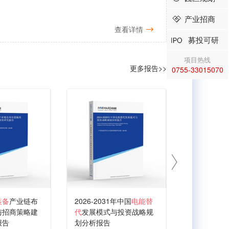
产业招商
查看详情
募投可研
项目热线
更多报告>>
0755-33015070
装备
产业链布
2026-2031年中国
电能替
2026-203
与招商策略建
代
发展模式与投资战略规
料
行业市场
报告
划分析报告
略规划分析