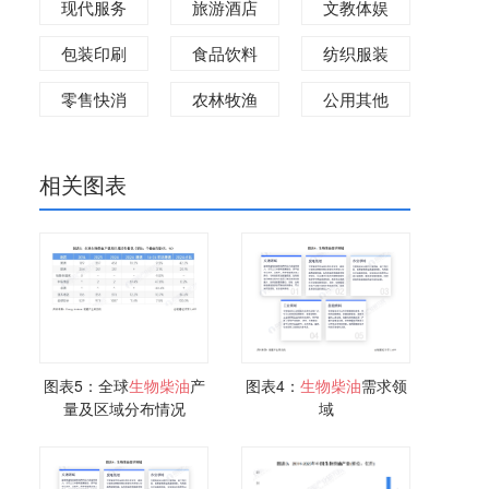
现代服务
旅游酒店
文教体娱
包装印刷
食品饮料
纺织服装
零售快消
农林牧渔
公用其他
相关图表
图表5：全球
生物
柴油
产
图表4：
生物
柴油
需求领
量及区域分布情况
域