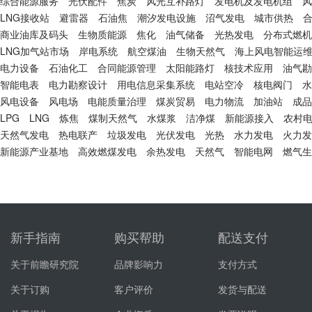
综合能源服务
光伏配件
焦炭
风光互补路灯
发电机及发电机组
风
LNG接收站
避雷器
石油焦
潮汐发电设施
沼气发电
城市供热
合
商业油库及码头
生物质能源
焦化
油气储备
光热发电
分布式燃机
LNG加气站市场
岸电系统
航空煤油
生物天然气
海上风电智能运
电力设备
石油化工
合同能源管理
太阳能路灯
核技术应用
油气勘
智能电表
电力勘察设计
用电信息采集系统
电站空冷
核电阀门
水
风电设备
风电场
电能质量治理
煤炭贸易
电力物流
加油站
成品
LPG
LNG
炼焦
煤制天然气
水煤浆
洁净煤
新能源接入
农村
天然气发电
热电联产
垃圾发电
光伏发电
光热
水力发电
火力发
新能源产业基地
高效燃煤发电
余热发电
天然气
智能电网
燃气生
新手指南
购买帮助
配送支付
关于前瞻研究院
品牌影响力
支付方式
关于订购
客户评价
发货与配送