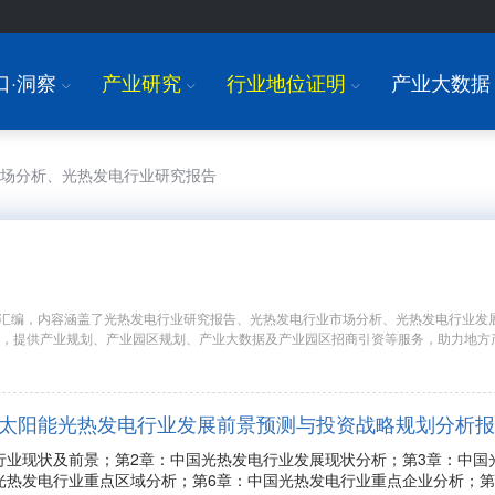
口·洞察
产业研究
行业地位证明
产业大数据
I
I
I
市场分析、光热发电行业研究报告
汇编，内容涵盖了光热发电行业研究报告、光热发电行业市场分析、光热发电行业发
究，提供产业规划、产业园区规划、产业大数据及产业园区招商引资等服务，助力地方
9年中国太阳能光热发电行业发展前景预测与投资战略规划分析
行业现状及前景；第2章：中国光热发电行业发展现状分析；第3章：中国
光热发电行业重点区域分析；第6章：中国光热发电行业重点企业分析；第