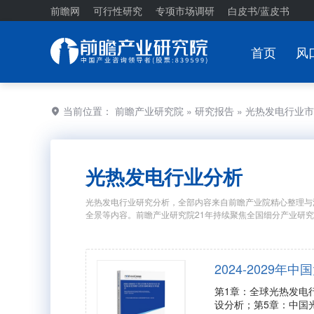
前瞻网
可行性研究
专项市场调研
白皮书/蓝皮书
首页
风
当前位置：
前瞻产业研究院
»
研究报告
» 光热发电行业
光热发电行业分析
光热发电行业研究分析，全部内容来自前瞻产业院精心整理与
全景等内容。前瞻产业研究院21年持续聚焦全国细分产业研
2024-202
第1章：全球光热发电
设分析；第5章：中国