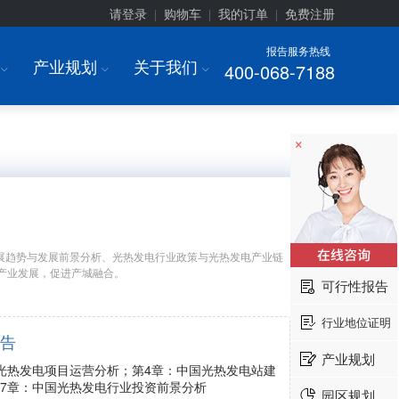
请登录
购物车
我的订单
免费注册
|
|
|
报告服务热线
产业规划
关于我们
400-068-7188
I
I
I
×
展趋势与发展前景分析、光热发电行业政策与光热发电产业链
产业发展，促进产城融合。
可行性报告
行业地位证明
报告
产业规划
光热发电项目运营分析；第4章：中国光热发电站建
7章：中国光热发电行业投资前景分析
园区规划