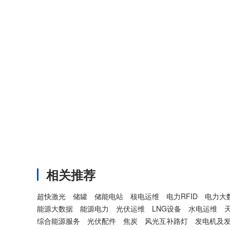
相关推荐
超快激光
储罐
储能电站
核电运维
电力RFID
电力大
能源大数据
能源电力
光伏运维
LNG设备
水电运维
综合能源服务
光伏配件
焦炭
风光互补路灯
发电机及