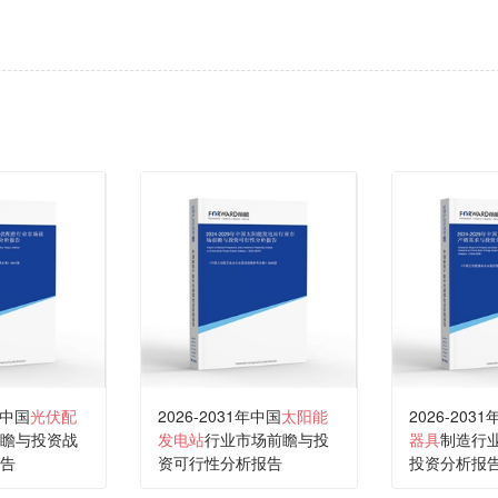
年中国
光伏配
2026-2031年中国
太阳能
2026-203
瞻与投资战
发电站
行业市场前瞻与投
器具
制造行
告
资可行性分析报告
投资分析报