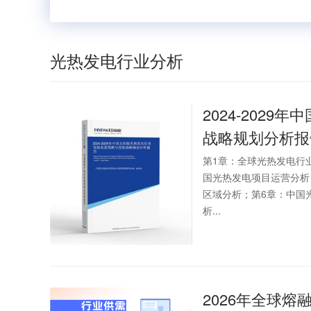
光热发电行业分析
2024-2029
战略规划分析报
第1章：全球光热发电行
国光热发电项目运营分析
区域分析；第6章：中国
析...
2026年全球熔