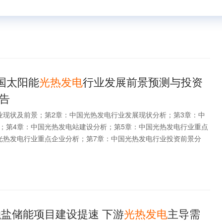
年中国太阳能
光热发电
行业发展前景预测与投资
告
业现状及前景；第2章：中国光热发电行业发展现状分析；第3章：中
；第4章：中国光热发电站建设分析；第5章：中国光热发电行业重点
光热发电行业重点企业分析；第7章：中国光热发电行业投资前景分
融盐储能项目建设提速 下游
光热
发电
主导需