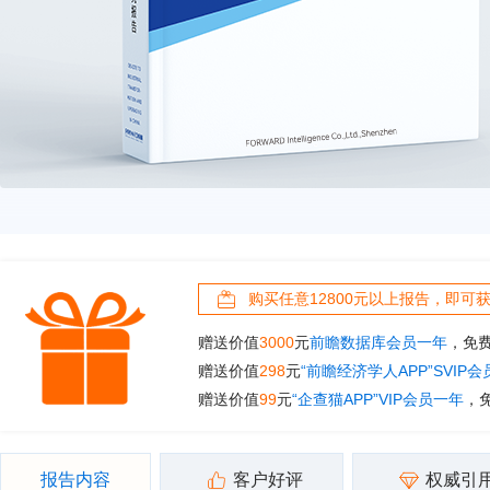
购买任意12800元以上报告，即可
赠送价值
3000
元
前瞻数据库会员一年
，免
赠送价值
298
元
“前瞻经济学人APP”SVIP
赠送价值
99
元
“企查猫APP”VIP会员一年
，
报告内容
客户好评
权威引