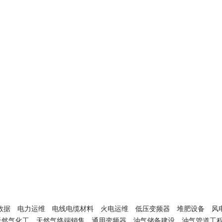
数据
电力运维
电线电缆材料
火电运维
低压变频器
堆肥设备
风
天然气化工
天然气终端销售
通用变频器
油气储备建设
油气管道工