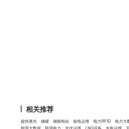
相关推荐
超快激光
储罐
储能电站
核电运维
电力RFID
电力大
能源大数据
能源电力
光伏运维
LNG设备
水电运维