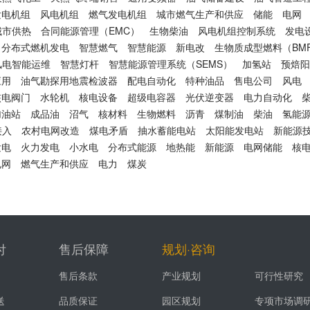
发电机组
风电机组
燃气发电机组
城市燃气生产和供应
储能
电网
城市供热
合同能源管理（EMC）
生物柴油
风电机组控制系统
发电
分布式燃机发电
智慧燃气
智慧能源
新电改
生物质成型燃料（BM
风电智能运维
智慧灯杆
智慧能源管理系统（SEMS）
加氢站
预焙阳
应用
油气勘探用地震检波器
配电自动化
特种油品
售电公司
风电
核电阀门
水轮机
核电设备
超级电容器
光伏逆变器
电力自动化
加油站
成品油
沼气
核材料
生物燃料
沥青
煤制油
柴油
氢能
接入
农村电网改造
煤电矛盾
抽水蓄能电站
太阳能发电站
新能源
发电
火力发电
小水电
分布式能源
地热能
新能源
电网储能
核
电网
燃气生产和供应
电力
煤炭
付
售后保障
规划·咨询
售后条款
产业规划
可行性研究
送
品质保证
园区规划
专项市场调