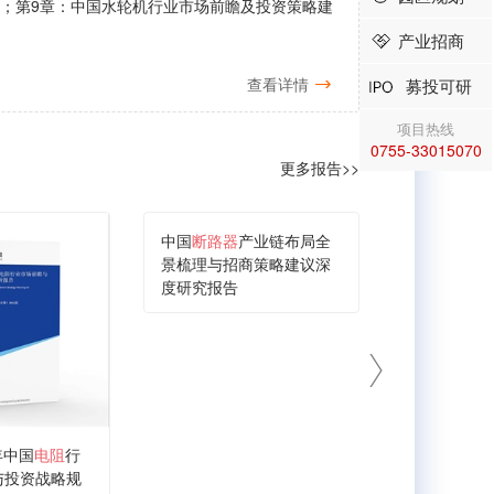
究；第9章：中国水轮机行业市场前瞻及投资策略建
产业招商
查看详情
募投可研
项目热线
0755-33015070
更多报告>>
中国
断路器
产业链布局全
景梳理与招商策略建议深
度研究报告
1年中国
电阻
行
中国
变频器
与投资战略规
景梳理与招