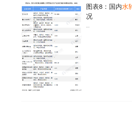
图表8：国内
水
况
...