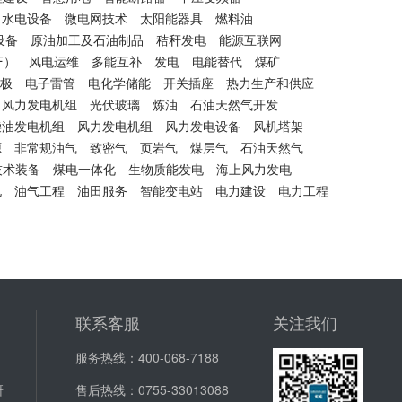
水电设备
微电网技术
太阳能器具
燃料油
设备
原油加工及石油制品
秸秆发电
能源互联网
F）
风电运维
多能互补
发电
电能替代
煤矿
极
电子雷管
电化学储能
开关插座
热力生产和供应
风力发电机组
光伏玻璃
炼油
石油天然气开发
柴油发电机组
风力发电机组
风力发电设备
风机塔架
源
非常规油气
致密气
页岩气
煤层气
石油天然气
技术装备
煤电一体化
生物质能发电
海上风力发电
电
油气工程
油田服务
智能变电站
电力建设
电力工程
联系客服
关注我们
服务热线：
400-068-7188
研
售后热线：
0755-33013088