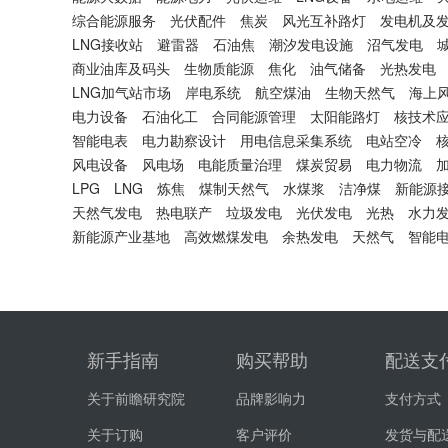
综合能源服务
光伏配件
焦炭
风光互补路灯
发电机及
LNG接收站
避雷器
石油焦
潮汐发电设施
沼气发电
商业油库及码头
生物质能源
焦化
油气储备
光热发电
LNG加气站市场
岸电系统
航空煤油
生物天然气
海上
电力设备
石油化工
合同能源管理
太阳能路灯
核技术
智能电表
电力勘察设计
用电信息采集系统
电站空冷
风电设备
风电场
电能质量治理
煤炭贸易
电力物流
LPG
LNG
炼焦
煤制天然气
水煤浆
洁净煤
新能源
天然气发电
热电联产
垃圾发电
光伏发电
光热
水力
新能源产业基地
高效燃煤发电
余热发电
天然气
智能
新手指南
购买帮助
配送支
关于前瞻研究院
品牌影响力
支付方式
关于订购
客户评价
发货与配