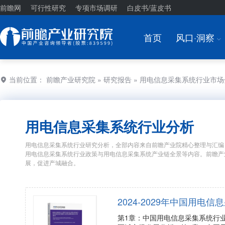
前瞻网
可行性研究
专项市场调研
白皮书/蓝皮书
首页
风口·洞察
I
当前位置：
前瞻产业研究院
»
研究报告
» 用电信息采集系统行业市
用电信息采集系统行业分析
用电信息采集系统行业研究分析，全部内容来自前瞻产业院精心整理与汇编
用电信息采集系统行业政策与用电信息采集系统产业链全景等内容。前瞻产
展，促进产城融合。
2024-2029年中国用
第1章：中国用电信息采集系统行