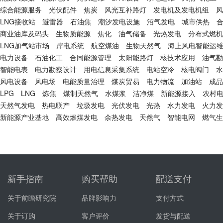
综合能源服务
光伏配件
焦炭
风光互补路灯
发电机及发电机组
风
LNG接收站
避雷器
石油焦
潮汐发电设施
沼气发电
城市供热
合
商业油库及码头
生物质能源
焦化
油气储备
光热发电
分布式燃机
LNG加气站市场
岸电系统
航空煤油
生物天然气
海上风电智能运
电力设备
石油化工
合同能源管理
太阳能路灯
核技术应用
油气勘
智能电表
电力勘察设计
用电信息采集系统
电站空冷
核电阀门
水
风电设备
风电场
电能质量治理
煤炭贸易
电力物流
加油站
成品
LPG
LNG
炼焦
煤制天然气
水煤浆
洁净煤
新能源接入
农村
天然气发电
热电联产
垃圾发电
光伏发电
光热
水力发电
火力发
新能源产业基地
高效燃煤发电
余热发电
天然气
智能电网
燃气生
新手指南
购买帮助
配送支付
关于前瞻研究院
品牌影响力
支付方式
关于订购
客户评价
发货与配送