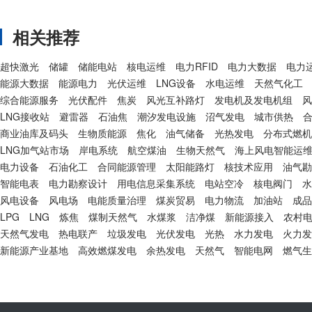
相关推荐
超快激光
储罐
储能电站
核电运维
电力RFID
电力大数据
电力
能源大数据
能源电力
光伏运维
LNG设备
水电运维
天然气化工
综合能源服务
光伏配件
焦炭
风光互补路灯
发电机及发电机组
风
LNG接收站
避雷器
石油焦
潮汐发电设施
沼气发电
城市供热
合
商业油库及码头
生物质能源
焦化
油气储备
光热发电
分布式燃机
LNG加气站市场
岸电系统
航空煤油
生物天然气
海上风电智能运
电力设备
石油化工
合同能源管理
太阳能路灯
核技术应用
油气勘
智能电表
电力勘察设计
用电信息采集系统
电站空冷
核电阀门
水
风电设备
风电场
电能质量治理
煤炭贸易
电力物流
加油站
成品
LPG
LNG
炼焦
煤制天然气
水煤浆
洁净煤
新能源接入
农村
天然气发电
热电联产
垃圾发电
光伏发电
光热
水力发电
火力发
新能源产业基地
高效燃煤发电
余热发电
天然气
智能电网
燃气生