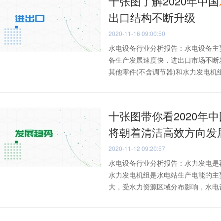
十张图了解2020年中国
出口结构不断升级
2020-11-16 09:00:50
水电设备行业分析报告：水电设备主
备生产发展速度快，进出口市场不断
其他零件(不含调节器)和水力发电机组.
十张图带你看2020年中
将朝着清洁高效方向发
2020-11-12 09:20:57
水电设备行业分析报告：水力发电是
水力发电机组是水电站生产电能的主
大，受水力资源区域分布影响，水电设.