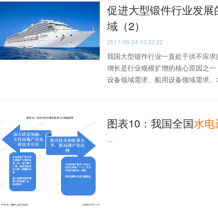
促进大型锻件行业发展
域（2）
2017-06-24 13:32:22
我国大型锻件行业一直处于供不应求
增长是行业规模扩增的核心原因之一
设备领域需求、船用设备领域需求、水电
图表10：我国全国
水电
...