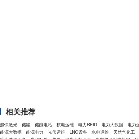
相关推荐
超快激光
储罐
储能电站
核电运维
电力RFID
电力大数据
电力
能源大数据
能源电力
光伏运维
LNG设备
水电运维
天然气化工