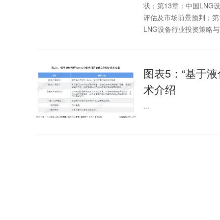
状；第13章：中国LNG
评估及市场前景预判；第
LNG设备行业投资策略与
图表5：“基于液
术介绍
...