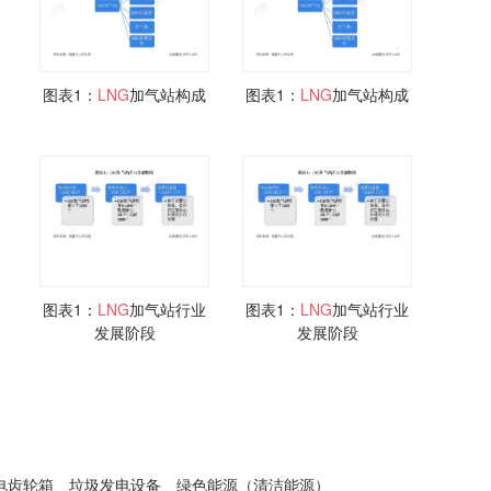
图表1：
LNG
加气站构成
图表1：
LNG
加气站构成
图表1：
LNG
加气站行业
图表1：
LNG
加气站行业
发展阶段
发展阶段
电齿轮箱
垃圾发电设备
绿色能源（清洁能源）