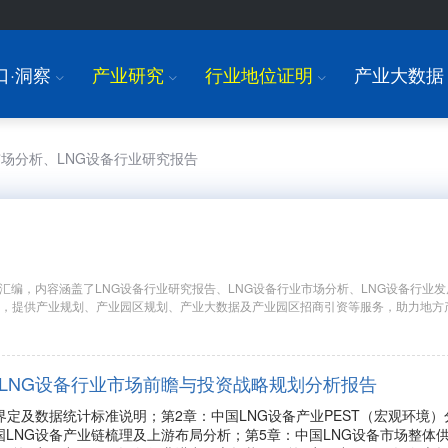
口·洞察
产业研究
行业地位证明
产业大数据
I
I
I
市场分析、LNG设备行业研究报告
汇编，内容涵盖了LNG设备行业研究报告、LNG设备行业市场分析、LNG设备行业发
究，提供产业规划、产业园区规划、产业大数据及产业园区招商引资等服务，助力地方
年中国LNG设备行业市场前瞻与投资战略规划分析报告
界定及数据统计标准说明；第2章：中国LNG设备产业PEST（宏观环境
国LNG设备产业链梳理及上游布局分析；第5章：中国LNG设备市场整体