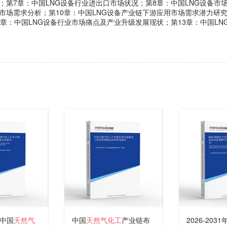
；第7章：中国LNG设备行业进出口市场状况；第8章：中国LNG设备市
市场需求分析；第10章：中国LNG设备产业链下游应用市场需求潜力研究
2章：中国LNG设备行业市场痛点及产业升级发展现状；第13章：中国LN
力评估及市场前景预判；第15章：中国LNG设备行业投资特性及投资机会分
年中国
天然气
中国
天然气化工
产业链布
2026-203