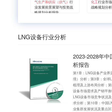
气生产和供应（供气）
行
化工
行业市场
业发展前景展望与投资战
战略规划分析
略规划分析报告
LNG设备行业分析
2023-2028年中
析报告
第1章：LNG设备产业界
境）分析；第3章：全球
梳理及上游布局分析；第
设备市场需求及产销平衡
LNG设备市场竞争状况
求分析；第10章：中国L
业集群发展状况及重点区