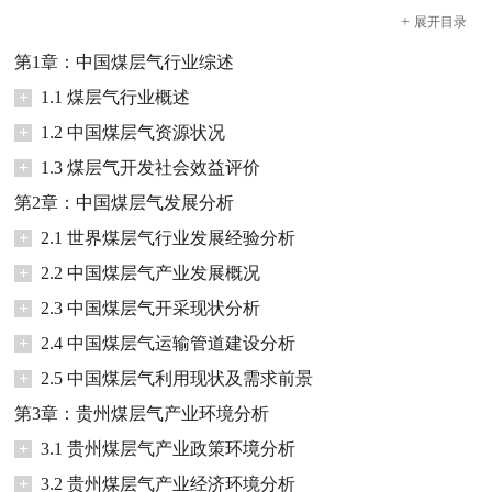
+
展开
目录
第1章：中国煤层气行业综述
+
1.1 煤层气行业概述
+
1.2 中国煤层气资源状况
+
1.3 煤层气开发社会效益评价
第2章：中国煤层气发展分析
+
2.1 世界煤层气行业发展经验分析
+
2.2 中国煤层气产业发展概况
+
2.3 中国煤层气开采现状分析
+
2.4 中国煤层气运输管道建设分析
+
2.5 中国煤层气利用现状及需求前景
第3章：贵州煤层气产业环境分析
+
3.1 贵州煤层气产业政策环境分析
+
3.2 贵州煤层气产业经济环境分析