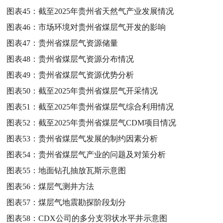
图表45：
截至2025年贵州省天然气产业发展情况
图表46：
市场环境对贵州省煤层气开发的影响
图表47：
贵州省煤层气资源储量
图表48：
贵州省煤层气资源分布情况
图表49：
贵州省煤层气资源优势分析
图表50：
截至2025年贵州省煤层气开采情况
图表51：
截至2025年贵州省煤层气综合利用情况
图表52：
截至2025年贵州省煤层气CDM项目情况
图表53：
贵州省煤层气发展的制约因素分析
图表54：
贵州省煤层气产业的问题及对策分析
图表55：
地面钻孔抽放瓦斯示意图
图表56：
煤层气测井方法
图表57：
煤层气地震勘探阶段划分
图表58：
CDX公司的多分支羽状水平井示意图