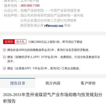
· 服务形式：文本+电子版
· 服务热线：
400-068-7188
· 出品公司：前瞻产业研究院——中国产业咨询领导者
· 特别声明：我公司对所有研究报告产品拥有唯一著作权
公司从未通过任何第三方进行代理销售
购买报告请认准
商标
定报告
送大礼
订购12800元以上报告1份，即可得以下赠送
赠送价值3000元的前瞻数据库会员1年，查询行业及宏观经济数据。
赠送《前瞻经济学人APP》SVIP会员1年，免费报告、行业分析及数据尽在
其中。
赠送《企查猫APP》VIP会员1年，查询3亿+工商企业数据。
报告目录
简介内容
客户评价
2026-2031年贵州省煤层气产业市场前瞻与投资规划分
析报告