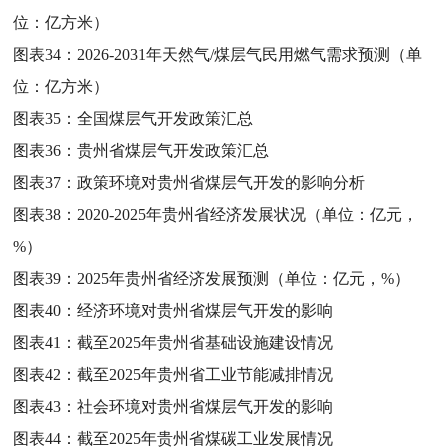
位：亿方米）
图表34：
2026-2031年天然气/煤层气民用燃气需求预测（单
位：亿方米）
图表35：
全国煤层气开发政策汇总
图表36：
贵州省煤层气开发政策汇总
图表37：
政策环境对贵州省煤层气开发的影响分析
图表38：
2020-2025年贵州省经济发展状况（单位：亿元，
%）
图表39：
2025年贵州省经济发展预测（单位：亿元，%）
图表40：
经济环境对贵州省煤层气开发的影响
图表41：
截至2025年贵州省基础设施建设情况
图表42：
截至2025年贵州省工业节能减排情况
图表43：
社会环境对贵州省煤层气开发的影响
图表44：
截至2025年贵州省煤碳工业发展情况