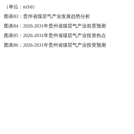
（单位：m3/d）
图表83：
贵州省煤层气产业发展趋势分析
图表84：
2026-2031年贵州省煤层气产业前景预测
图表85：
2026-2031年贵州省煤层气产业投资热点
图表86：
2026-2031年贵州省煤层气产业投资预测