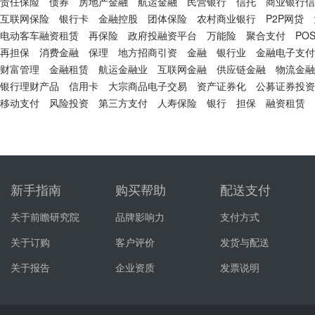
责任保险
债券
房地产金融
航运金融
民营银行
信托
商业银行信
互联网保险
银行卡
金融控股
团体保险
农村商业银行
P2P网贷
电动客车融资租赁
再保险
政府投融资平台
万能险
聚合支付
PO
再担保
消费金融
保理
地方招商引资
金融
银行业
金融电子支付
财富管理
金融租赁
航运金融业
互联网金融
供应链金融
物流金融
银行理财产品
信用卡
大宗商品电子交易
资产证券化
公募证券投资
移动支付
风险投资
第三方支付
人寿保险
银行
担保
融资租赁
新手指南
购买帮助
配送支付
关于前瞻研究院
品牌影响力
支付方式
关于订购
客户评价
发货与配送
关于报告
企业资质
发票说明