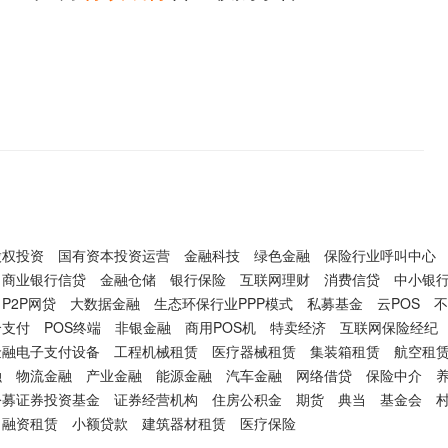
股权投资
国有资本投资运营
金融科技
绿色金融
保险行业呼叫中心
商业银行信贷
金融仓储
银行保险
互联网理财
消费信贷
中小银
P2P网贷
大数据金融
生态环保行业PPP模式
私募基金
云POS
不
合支付
POS终端
非银金融
商用POS机
特卖经济
互联网保险经纪
金融电子支付设备
工程机械租赁
医疗器械租赁
集装箱租赁
航空租
融
物流金融
产业金融
能源金融
汽车金融
网络借贷
保险中介
公募证券投资基金
证券经营机构
住房公积金
期货
典当
基金会
融资租赁
小额贷款
建筑器材租赁
医疗保险