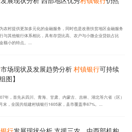
行
发展现状分析 西部地区优秀
村镇
银行
仍然
为农村提供更加多元化的金融服务，同时也是改善扶贫地区金融服务
行与其他银行体系相比，具有存贷比高、农户与小微企业贷款占比
额小的特点。...
行
市场现状及发展趋势分析
村镇
银行
可持续
组图】
007年，首先从四川、青海、甘肃、内蒙古、吉林、湖北等六省（区）
月末，全国共组建村镇银行1605家，县市覆盖率67%。...
镇
银行
发展现状分析 支援三农、中西部机构