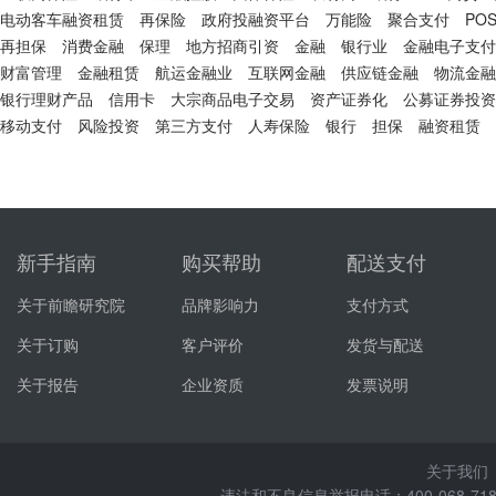
电动客车融资租赁
再保险
政府投融资平台
万能险
聚合支付
PO
再担保
消费金融
保理
地方招商引资
金融
银行业
金融电子支付
财富管理
金融租赁
航运金融业
互联网金融
供应链金融
物流金融
银行理财产品
信用卡
大宗商品电子交易
资产证券化
公募证券投资
移动支付
风险投资
第三方支付
人寿保险
银行
担保
融资租赁
新手指南
购买帮助
配送支付
关于前瞻研究院
品牌影响力
支付方式
关于订购
客户评价
发货与配送
关于报告
企业资质
发票说明
关于我们
违法和不良信息举报电话：400-068-7188