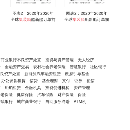
图表2：2020年2020年
图表2：2020年2020年
全球
集装箱
船新船订单前
全球
集装箱
船新船订单前
10家下单船东情况
10家下单船东情况
商业银行不良资产处置
投资与资产管理
无人经济
行
金融资产交易
农村社会养老保险
智慧银行
社区银行
良资产处置
新能源汽车融资租赁
政府引导基金
办公设备租赁
信贷
基金理财
支付
证券
征信
赁
船舶租赁
金融机具
投资促进机构
资产管理
养老保险
健康保险
汽车保险
财产保险
保险
村镇银行
城市商业银行
自助服务终端
ATM机