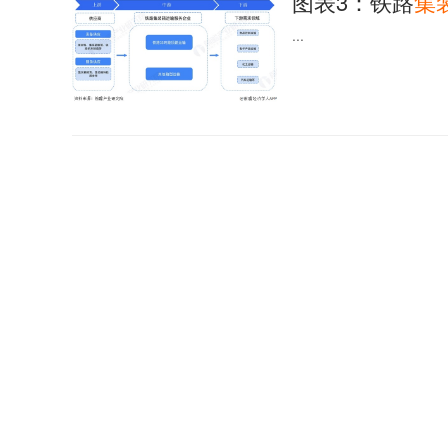
图表3：铁路
集
...