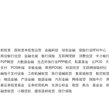
股权投资
国有资本投资运营
金融科技
绿色金融
保险行业呼叫中心
商业银行信贷
金融仓储
银行保险
互联网理财
消费信贷
中小银
P2P网贷
大数据金融
生态环保行业PPP模式
私募基金
云POS
不
合支付
POS终端
非银金融
商用POS机
特卖经济
互联网保险经纪
金融电子支付设备
工程机械租赁
医疗器械租赁
集装箱租赁
航空租
融
物流金融
产业金融
能源金融
汽车金融
网络借贷
保险中介
公募证券投资基金
证券经营机构
住房公积金
期货
典当
基金会
融资租赁
小额贷款
建筑器材租赁
医疗保险