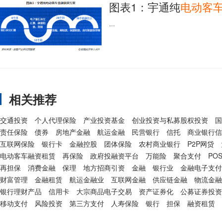
图表1：宇通纯
电动
客
...
相关推荐
交通投资
个人代理保险
产业投资基金
创业投资与私募股权投资
国
责任保险
债券
房地产金融
航运金融
民营银行
信托
商业银行信
互联网保险
银行卡
金融控股
团体保险
农村商业银行
P2P网贷
电动客车融资租赁
再保险
政府投融资平台
万能险
聚合支付
PO
再担保
消费金融
保理
地方招商引资
金融
银行业
金融电子支付
财富管理
金融租赁
航运金融业
互联网金融
供应链金融
物流金融
银行理财产品
信用卡
大宗商品电子交易
资产证券化
公募证券投资
移动支付
风险投资
第三方支付
人寿保险
银行
担保
融资租赁