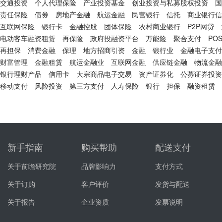
交通投资
个人代理保险
产业投资基金
创业投资与私募股权投资
国
责任保险
债券
房地产金融
航运金融
民营银行
信托
商业银行信
互联网保险
银行卡
金融控股
团体保险
农村商业银行
P2P网贷
电动客车融资租赁
再保险
政府投融资平台
万能险
聚合支付
PO
再担保
消费金融
保理
地方招商引资
金融
银行业
金融电子支付
财富管理
金融租赁
航运金融业
互联网金融
供应链金融
物流金融
银行理财产品
信用卡
大宗商品电子交易
资产证券化
公募证券投资
移动支付
风险投资
第三方支付
人寿保险
银行
担保
融资租赁
新手指南
购买帮助
配送支付
关于前瞻研究院
品牌影响力
支付方式
关于订购
客户评价
发货与配送
关于报告
企业资质
发票说明