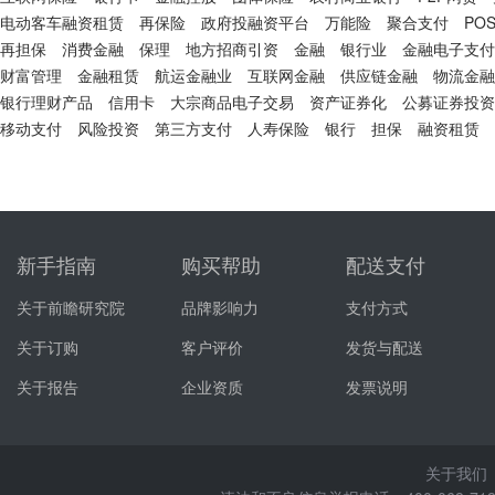
电动客车融资租赁
再保险
政府投融资平台
万能险
聚合支付
PO
再担保
消费金融
保理
地方招商引资
金融
银行业
金融电子支付
财富管理
金融租赁
航运金融业
互联网金融
供应链金融
物流金融
银行理财产品
信用卡
大宗商品电子交易
资产证券化
公募证券投资
移动支付
风险投资
第三方支付
人寿保险
银行
担保
融资租赁
新手指南
购买帮助
配送支付
关于前瞻研究院
品牌影响力
支付方式
关于订购
客户评价
发货与配送
关于报告
企业资质
发票说明
关于我们