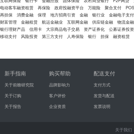
互联网保险
银行卡
金融控股
团体保险
农村商业银行
P2P网贷
电动客车融资租赁
再保险
政府投融资平台
万能险
聚合支付
PO
再担保
消费金融
保理
地方招商引资
金融
银行业
金融电子支付
财富管理
金融租赁
航运金融业
互联网金融
供应链金融
物流金融
银行理财产品
信用卡
大宗商品电子交易
资产证券化
公募证券投资
移动支付
风险投资
第三方支付
人寿保险
银行
担保
融资租赁
新手指南
购买帮助
配送支付
关于前瞻研究院
品牌影响力
支付方式
关于订购
客户评价
发货与配送
关于报告
企业资质
发票说明
关于我们