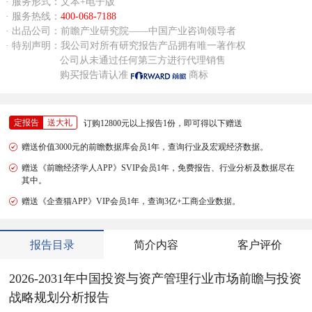
· 服务形式：文本+电子版
· 服务热线：
400-068-7188
· 出品公司：前瞻产业研究院——中国产业咨询领导者
· 特别声明：我公司对所有研究报告产品拥有唯一著作权
公司从未通过任何第三方进行代理销售
购买报告请认准
商标
定报告
送大礼
订购12800元以上报告1份，即可得以下赠送
赠送价值3000元的前瞻数据库会员1年，查询行业及宏观经济数据。
赠送《前瞻经济学人APP》SVIP会员1年，免费报告、行业分析及数据尽在
其中。
赠送《企查猫APP》VIP会员1年，查询3亿+工商企业数据。
报告目录
简介内容
客户评价
2026-2031年中国投资与资产管理行业市场前瞻与投资
战略规划分析报告