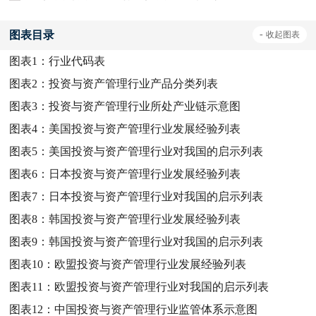
图表目录
-
收起
图表
图表1：
行业代码表
图表2：
投资与资产管理行业产品分类列表
图表3：
投资与资产管理行业所处产业链示意图
图表4：
美国投资与资产管理行业发展经验列表
图表5：
美国投资与资产管理行业对我国的启示列表
图表6：
日本投资与资产管理行业发展经验列表
图表7：
日本投资与资产管理行业对我国的启示列表
图表8：
韩国投资与资产管理行业发展经验列表
图表9：
韩国投资与资产管理行业对我国的启示列表
图表10：
欧盟投资与资产管理行业发展经验列表
图表11：
欧盟投资与资产管理行业对我国的启示列表
图表12：
中国投资与资产管理行业监管体系示意图