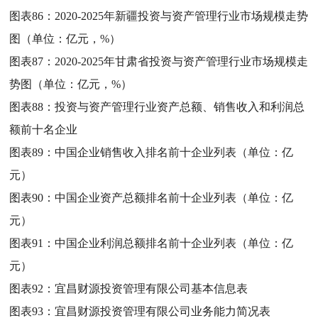
图表86：
2020-2025年新疆投资与资产管理行业市场规模走势
图（单位：亿元，%）
图表87：
2020-2025年甘肃省投资与资产管理行业市场规模走
势图（单位：亿元，%）
图表88：
投资与资产管理行业资产总额、销售收入和利润总
额前十名企业
图表89：
中国企业销售收入排名前十企业列表（单位：亿
元）
图表90：
中国企业资产总额排名前十企业列表（单位：亿
元）
图表91：
中国企业利润总额排名前十企业列表（单位：亿
元）
图表92：
宜昌财源投资管理有限公司基本信息表
图表93：
宜昌财源投资管理有限公司业务能力简况表