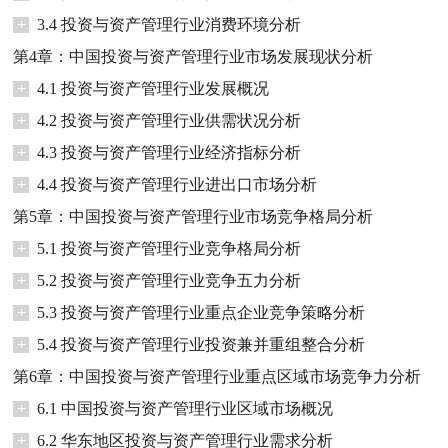
+
3.4 投资与资产管理行业消费环境分析
第4章：中国投资与资产管理行业市场发展现状分析
+
4.1 投资与资产管理行业发展概况
+
4.2 投资与资产管理行业供需状况分析
+
4.3 投资与资产管理行业经济指标分析
+
4.4 投资与资产管理行业进出口市场分析
第5章：中国投资与资产管理行业市场竞争格局分析
+
5.1 投资与资产管理行业竞争格局分析
+
5.2 投资与资产管理行业竞争五力分析
+
5.3 投资与资产管理行业重点企业竞争策略分析
+
5.4 投资与资产管理行业投资兼并重组整合分析
第6章：中国投资与资产管理行业重点区域市场竞争力分析
+
6.1 中国投资与资产管理行业区域市场概况
+
6.2 华东地区投资与资产管理行业需求分析