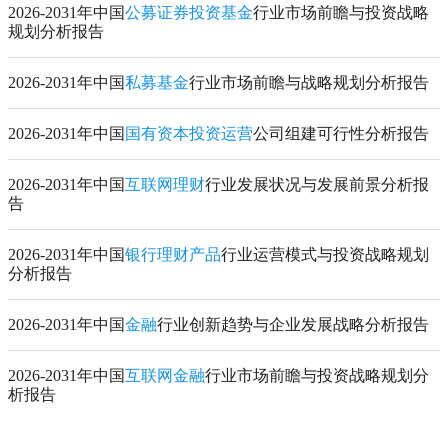
2026-2031年中国
公募证券投资基金
行业市场前瞻与投资战略
规划分析报告
2026-2031年中国
私募基金
行业市场前瞻与战略规划分析报告
2026-2031年中国
国有资本投资运营
公司组建可行性分析报告
2026-2031年中国
互联网理财
行业发展状况与发展前景分析报
告
2026-2031年中国
银行理财产品
行业运营模式与投资战略规划
分析报告
2026-2031年中国
金融
行业创新趋势与企业发展战略分析报告
2026-2031年中国
互联网金融
行业市场前瞻与投资战略规划分
析报告