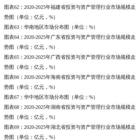
图表62：
2020-2025年福建省投资与资产管理行业市场规模走
势图（单位：亿元，%）
图表63：
华南地区市场分布图（单位：%）
图表64：
2020-2025年广东省投资与资产管理行业市场规模走
势图（单位：亿元，%）
图表65：
2020-2025年广西省投资与资产管理行业市场规模走
势图（单位：亿元，%）
图表66：
2020-2025年海南省投资与资产管理行业市场规模走
势图（单位：亿元，%）
图表67：
华中地区市场分布图（单位：%）
图表68：
2020-2025年湖南省投资与资产管理行业市场规模走
势图（单位：亿元，%）
图表69：
2020-2025年湖北省投资与资产管理行业市场规模走
势图（单位：亿元，%）