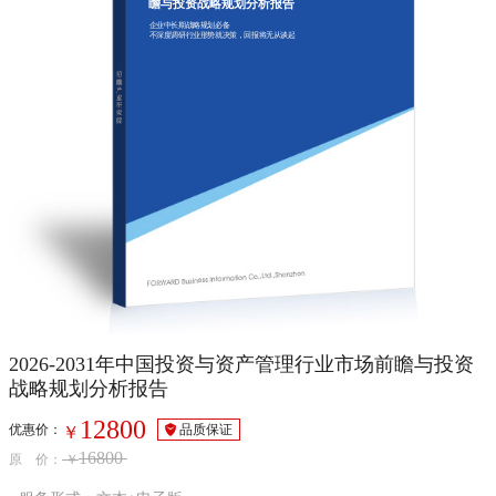
瞻与投资战略规划分析报告
企业中长期战略规划必备
不深度调研行业形势就决策，回报将无从谈起
2026-2031年中国投资与资产管理行业市场前瞻与投资
战略规划分析报告
12800
优惠价：
品质保证
￥
16800
原 价：
￥