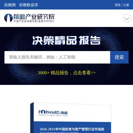
|
前瞻网
前瞻数据库
登陆
注册
搜索
3000+ 精品报告，点击查看>>
2026-2031年中国投资与资产管理行业市场前