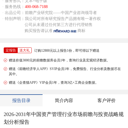
· 服务形式：文本+电子版
· 服务热线：
400-068-7188
· 出品公司：前瞻产业研究院——中国产业咨询领导者
· 特别声明：我公司对所有研究报告产品拥有唯一著作权
公司从未通过任何第三方进行代理销售
购买报告请认准
商标
定报告
送大礼
订购12800元以上报告1份，即可得以下赠送
赠送价值3000元的前瞻数据库会员1年，查询行业及宏观经济数据。
赠送《前瞻经济学人APP》SVIP会员1年，免费报告、行业分析及数据尽在
其中。
赠送《企查猫APP》VIP会员1年，查询3亿+工商企业数据。
报告目录
简介内容
客户评价
2026-2031年中国资产管理行业市场前瞻与投资战略规
划分析报告