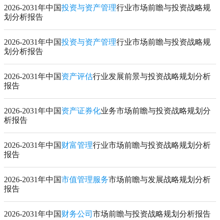
2026-2031年中国
投资与资产管理
行业市场前瞻与投资战略规
划分析报告
2026-2031年中国
投资与资产管理
行业市场前瞻与投资战略规
划分析报告
2026-2031年中国
资产评估
行业发展前景与投资战略规划分析
报告
2026-2031年中国
资产证券化
业务市场前瞻与投资战略规划分
析报告
2026-2031年中国
财富管理
行业市场前瞻与投资战略规划分析
报告
2026-2031年中国
市值管理服务
市场前瞻与发展战略规划分析
报告
2026-2031年中国
财务公司
市场前瞻与投资战略规划分析报告