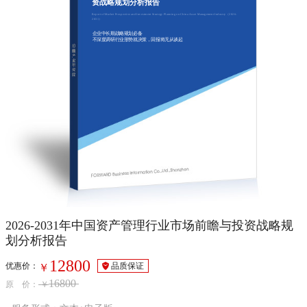
资战略规划分析报告
Report of Market Prospective and Investment Strategy Planning on China Asset Management Industry（2026-
2031）
企业中长期战略规划必备
不深度调研行业形势就决策，回报将无从谈起
2026-2031年中国资产管理行业市场前瞻与投资战略规
划分析报告
12800
优惠价：
品质保证
￥
16800
原 价：
￥