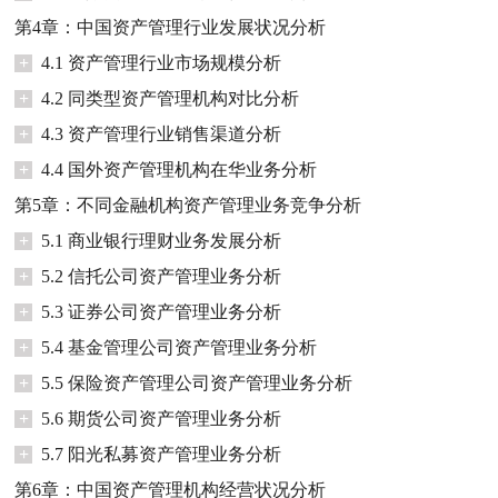
第4章：中国资产管理行业发展状况分析
+
4.1 资产管理行业市场规模分析
+
4.2 同类型资产管理机构对比分析
+
4.3 资产管理行业销售渠道分析
+
4.4 国外资产管理机构在华业务分析
第5章：不同金融机构资产管理业务竞争分析
+
5.1 商业银行理财业务发展分析
+
5.2 信托公司资产管理业务分析
+
5.3 证券公司资产管理业务分析
+
5.4 基金管理公司资产管理业务分析
+
5.5 保险资产管理公司资产管理业务分析
+
5.6 期货公司资产管理业务分析
+
5.7 阳光私募资产管理业务分析
第6章：中国资产管理机构经营状况分析