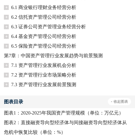
+
6.1 商业银行理财业务经营分析
+
6.2 信托资产管理公司经营分析
+
6.3 证券公司资产管理业务经营分析
+
6.4 基金资产管理公司经营分析
+
6.5 保险资产管理公司经营分析
第7章：中国资产管理行业发展趋势与前景预测
+
7.1 资产管理行业发展机会分析
+
7.2 资产管理行业市场策略分析
+
7.3 资产管理行业发展前景预测
图表目录
-
收起
图表
图表1：
2020-2025年我国资产管理规模（单位：万亿元）
图表2：
直接融资导向型经济体与间接融资导向型经济体从
危机中恢复比较（单位：%）