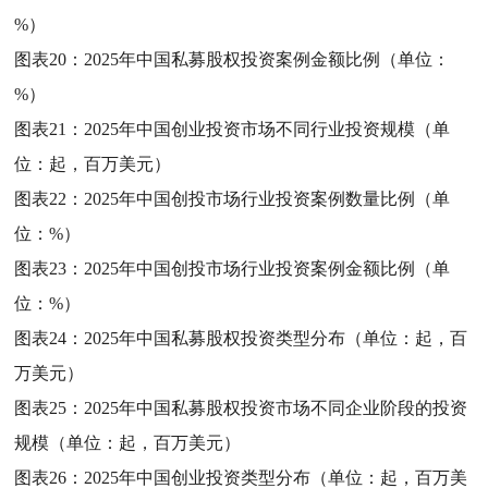
%）
图表20：
2025年中国私募股权投资案例金额比例（单位：
%）
图表21：
2025年中国创业投资市场不同行业投资规模（单
位：起，百万美元）
图表22：
2025年中国创投市场行业投资案例数量比例（单
位：%）
图表23：
2025年中国创投市场行业投资案例金额比例（单
位：%）
图表24：
2025年中国私募股权投资类型分布（单位：起，百
万美元）
图表25：
2025年中国私募股权投资市场不同企业阶段的投资
规模（单位：起，百万美元）
图表26：
2025年中国创业投资类型分布（单位：起，百万美