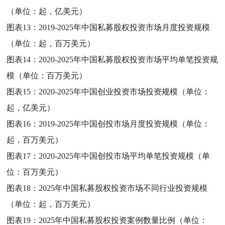
（单位：起，亿美元）
图表13：
2019-2025年中国私募股权投资市场月度投资规模
（单位：起，百万美元）
图表14：
2020-2025年中国私募股权投资市场平均单笔投资规
模（单位：百万美元）
图表15：
2020-2025年中国创业投资市场投资规模（单位：
起，亿美元）
图表16：
2019-2025年中国创投市场月度投资规模（单位：
起，百万美元）
图表17：
2020-2025年中国创投市场平均单笔投资规模（单
位：百万美元）
图表18：
2025年中国私募股权投资市场不同行业投资规模
（单位：起，百万美元）
图表19：
2025年中国私募股权投资案例数量比例（单位：