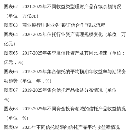
图表62：
2021-2025年不同收益类型理财产品存续余额情况
（单位：万亿元）
图表63：
商业银行理财业务“银证信合作”模式流程
图表64：
2020-2025年信托行业资产管理规模变化（单位：万
亿元）
图表65：
2017-2025年各季度信托资产及其同比增速（单位：
亿元，%）
图表66：
2019-2025年集合信托的平均预期年收益率与期限变
动趋势（单位：年，%）
图表67：
2019-2025年集合信托产品收益分布情况（单位：
%）
图表68：
2019-2025年不同资金投资领域的信托产品收益情况
（单位：%）
图表69：
2025年不同信托期限的信托产品平均收益率情况