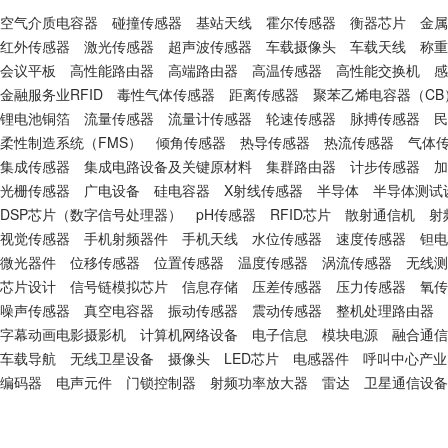
空气介质电容器
碰撞传感器
基站天线
霍尔传感器
衡器芯片
金属
红外传感器
激光传感器
超声波传感器
车载摄像头
车载天线
称重
会议平板
高性能路由器
高端路由器
高温传感器
高性能交换机
感
金融服务业RFID
毒性气体传感器
距离传感器
聚苯乙烯电容器（CB
锂电池铜箔
流量传感器
流量计传感器
轮速传感器
脉搏传感器
民
柔性制造系统（FMS）
倾角传感器
热导传感器
热流传感器
气体
集成传感器
集成电路设备及关键原材料
集群路由器
计步传感器
加
光栅传感器
广电设备
硅电容器
X射线传感器
半导体
半导体测试
DSP芯片（数字信号处理器）
pH传感器
RFID芯片
散射通信机
射
视觉传感器
手机射频器件
手机天线
水位传感器
速度传感器
钽电
微光器件
位移传感器
位置传感器
温度传感器
涡流传感器
无线测
芯片设计
信号链模拟芯片
信息存储
压差传感器
压力传感器
氧传
噪声传感器
真空电容器
振动传感器
震动传感器
整机处理路由器
字幕动画电影摄影机
计算机网络设备
电子信息
模块电源
融合通信
车载导航
无线卫星设备
摄像头
LED芯片
电感器件
呼叫中心产业
编码器
电声元件
门锁控制器
射频功率放大器
雷达
卫星通信设备