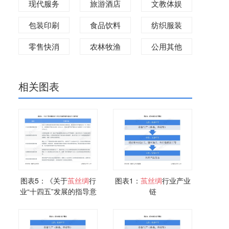
现代服务
旅游酒店
文教体娱
包装印刷
食品饮料
纺织服装
零售快消
农林牧渔
公用其他
相关图表
图表5：《关于
茧丝
绸
行
图表1：
茧丝
绸
行业产业
业“十四五”发展的指导意
链
见》主要内容