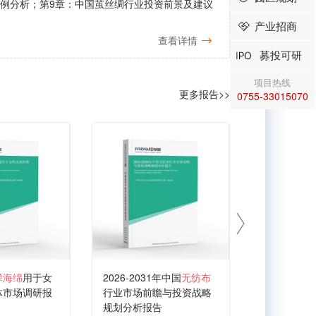
案例分析；第9章：中国茧丝绸行业投资前景及建议
产业招商
查看详情
募投可研
项目热线
更多报告>>
0755-33015070
弹海绵
用于女
2026-2031年中国
无纺布
2026-203
体市场调研报
行业市场前瞻与投资战略
业产销需求
规划分析报告
析报告