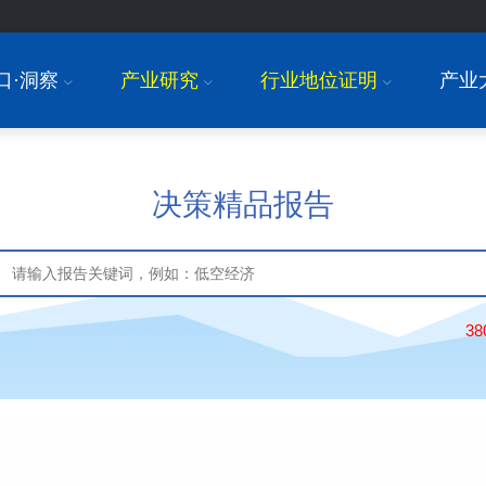
口·洞察
产业研究
行业地位证明
产业
I
I
I
决策精品报告
3