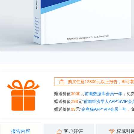
购买任意12800元以上报告，即可
赠送价值
3000
元
前瞻数据库会员一年
，免
赠送价值
298
元
“前瞻经济学人APP”SVIP
赠送价值
99
元
“企查猫APP”VIP会员一年
，
报告内容
客户好评
权威引