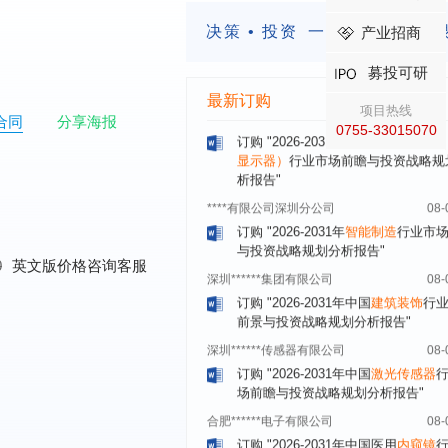
内蒙古****股份有限公司
08-
决策 • 投资
一定要有前瞻的
产业招商
订购
"2026-2031年中国
蒸发器
行业
瞻与投资战略规划分析报告"
募投可研
四川省****有限公司
08-
最新订购
订购
"2026-2031年中国
LCD显示屏
项目热线
合同
分享海报
显示器）
行业市场前瞻与投资战略规
0755-33015070
析报告"
****有限公司深圳分公司
08-
订购
"2026-2031年
智能制造
行业市
与投资战略规划分析报告"
深圳******集团有限公司
08-
0
英文版价格咨询客服
订购
"2026-2031年中国
建筑装饰
行
前景与投资战略规划分析报告"
深圳******传感器有限公司
08-
订购
"2026-2031年中国
激光传感器
场前瞻与投资战略规划分析报告"
合肥******电子有限公司
08-
订购
"2026-2031年中国医用
内窥镜
场需求与投资规划分析报告"