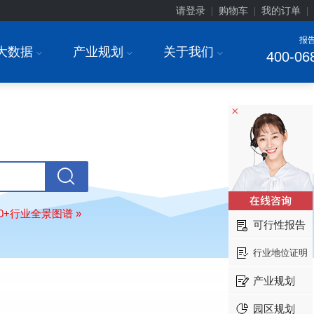
请登录
购物车
我的订单
|
|
|
报
大数据
产业规划
关于我们
I
I
I
400-06
×
北京******家具股份有限公司
08-
订购
"2026-2031年中国
教育家具
行
调研与投资战略规划分析报告"
东莞市******研究院
08-
订购
"2026-2031年中国
干细胞医疗
展前景预测与投资战略规划分析报告
80+行业全景图谱 »
绍兴****科技有限公司
08-
可行性报告
订购
"2026-2031年中国
锂电池正极
业深度调研与投资战略规划分析报告
行业地位证明
北京****科技有限公司
08-
产业规划
订购
"2026-2031年中国
餐饮连锁
行
模式与发展趋势分析报告"
园区规划