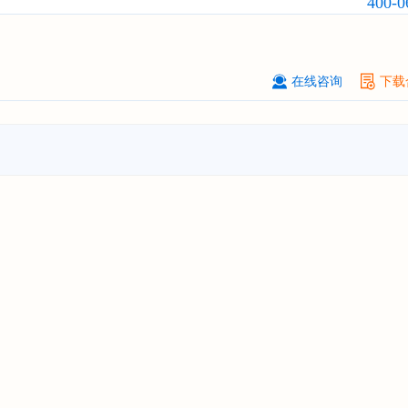
400-0
订购
"2026-2031年中国
小家电
行业
瞻与投资战略规划分析报告"
****大学
08-
订购
"2026-2031年中国
激光加工设
在线咨询
下载
市场前瞻与投资战略规划分析报告"
****（深圳）有限公司
08-
订购
"2026-2031年中国
制浆造纸机
行业发展前景与投资战略规划分析报
****有限公司深圳分公司
08-
订购
"2026-2031年中国
虚拟电厂（V
行业发展前景预测与投资战略规划分
告"
杭州****科技有限公司
08-
订购
"2026-2031年中国
光伏运维
行
前瞻与投资战略规划分析报告"
克拉玛依******有限公司
08-
订购
"2026-2031年中国
钠离子电池
场前瞻与投资战略规划分析报告"
安徽******大学
08-