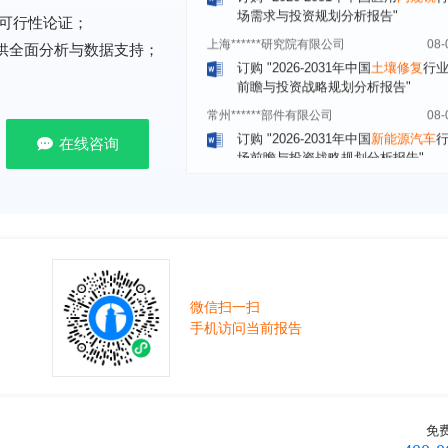
上海******研究院有限公司
08-
可行性论证；
订购
"2026-2031年中国
土壤修复
行
提供全面分析与数据支持；
前瞻与投资战略规划分析报告"
常州******部件有限公司
08-
订购
"2026-2031年中国
新能源汽车
场前瞻与投资战略规划分析报告"
在线咨询
北京******股份有限公司
08-
订购
"2023-2028年中国
女士内衣
行
前瞻与投资战略规划分析报告"
湖北******饮品股份有限公司
08-
订购
"2026-2031年中国
益生菌产品
展前景预测与投资战略规划分析报告
深圳******技术有限公司
08-
微信扫一扫
订购
"2026-2031年中国
快递企业
市
手机访问当前报告
分析及企业竞争策略研究报告"
浙江****有限公司
08-
订购
"2026-2031年全球及中国
隐形
业发展前景与投资战略规划分析报告
免
厦门****股份有限公司
08-