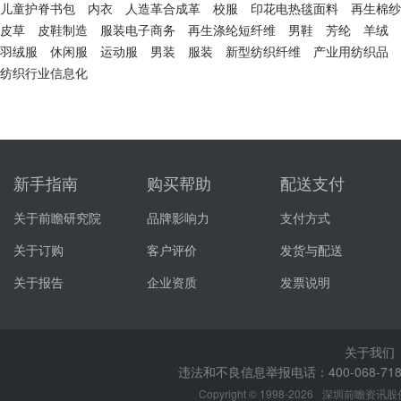
儿童护脊书包
内衣
人造革合成革
校服
印花电热毯面料
再生棉纱
皮草
皮鞋制造
服装电子商务
再生涤纶短纤维
男鞋
芳纶
羊绒
羽绒服
休闲服
运动服
男装
服装
新型纺织纤维
产业用纺织品
纺织行业信息化
新手指南
购买帮助
配送支付
关于前瞻研究院
品牌影响力
支付方式
关于订购
客户评价
发货与配送
关于报告
企业资质
发票说明
关于我们
违法和不良信息举报电话：400-068-7188
Copyright © 1998-2026
深圳前瞻资讯股