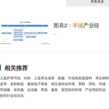
查看更多
图表2：
羊绒
产业链
...
相关推荐
儿童护脊书包
内衣
人造革合成革
校服
印花电热毯面料
再生棉纱
皮草
皮鞋制造
服装电子商务
再生涤纶短纤维
男鞋
芳纶
羊绒
羽绒服
休闲服
运动服
男装
服装
新型纺织纤维
产业用纺织品
纺织行业信息化