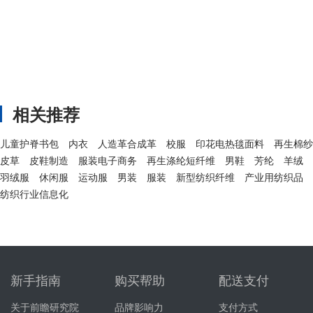
相关推荐
儿童护脊书包
内衣
人造革合成革
校服
印花电热毯面料
再生棉纱
皮草
皮鞋制造
服装电子商务
再生涤纶短纤维
男鞋
芳纶
羊绒
羽绒服
休闲服
运动服
男装
服装
新型纺织纤维
产业用纺织品
纺织行业信息化
新手指南
购买帮助
配送支付
关于前瞻研究院
品牌影响力
支付方式