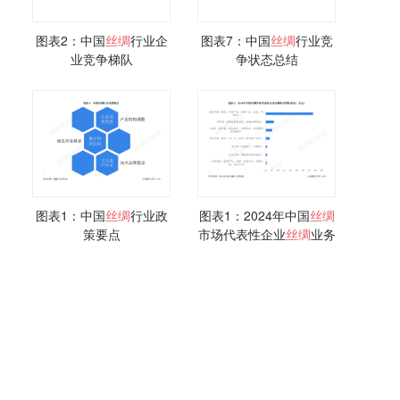
图表2：中国
丝绸
行业企
图表7：中国
丝绸
行业竞
业竞争梯队
争状态总结
图表1：中国
丝绸
行业政
图表1：2024年中国
丝绸
策要点
市场代表性企业
丝绸
业务
营收