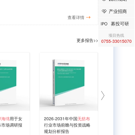
产业招商
查看详情
募投可研
项目热线
更多报告>>
0755-33015070
弹海绵
用于女
2026-2031年中国
无纺布
2026-203
体市场调研报
行业市场前瞻与投资战略
业产销需求
规划分析报告
析报告