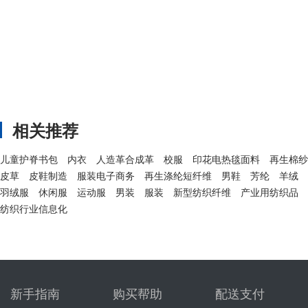
相关推荐
儿童护脊书包
内衣
人造革合成革
校服
印花电热毯面料
再生棉纱
皮草
皮鞋制造
服装电子商务
再生涤纶短纤维
男鞋
芳纶
羊绒
羽绒服
休闲服
运动服
男装
服装
新型纺织纤维
产业用纺织品
纺织行业信息化
新手指南
购买帮助
配送支付