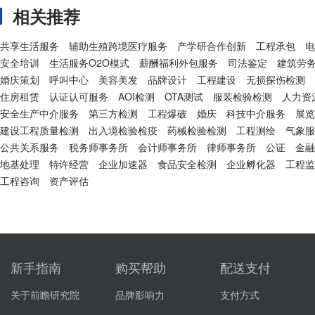
相关推荐
共享生活服务
辅助生殖跨境医疗服务
产学研合作创新
工程承包
电
安全培训
生活服务O2O模式
薪酬福利外包服务
司法鉴定
建筑劳
婚庆策划
呼叫中心
美容美发
品牌设计
工程建设
无损探伤检测
住房租赁
认证认可服务
AOI检测
OTA测试
服装检验检测
人力资
安全生产中介服务
第三方检测
工程爆破
婚庆
科技中介服务
展览
建设工程质量检测
出入境检验检疫
药械检验检测
工程测绘
气象服
公共关系服务
税务师事务所
会计师事务所
律师事务所
公证
金融
地基处理
特许经营
企业加速器
食品安全检测
企业孵化器
工程监
工程咨询
资产评估
新手指南
购买帮助
配送支付
关于前瞻研究院
品牌影响力
支付方式