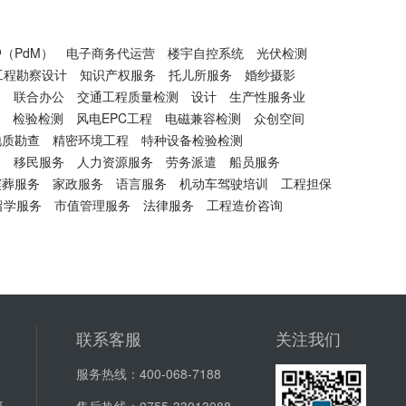
（PdM）
电子商务代运营
楼宇自控系统
光伏检测
工程勘察设计
知识产权服务
托儿所服务
婚纱摄影
测
联合办公
交通工程质量检测
设计
生产性服务业
检验检测
风电EPC工程
电磁兼容检测
众创空间
地质勘查
精密环境工程
特种设备检验检测
务
移民服务
人力资源服务
劳务派遣
船员服务
殡葬服务
家政服务
语言服务
机动车驾驶培训
工程担保
留学服务
市值管理服务
法律服务
工程造价咨询
联系客服
关注我们
服务热线：
400-068-7188