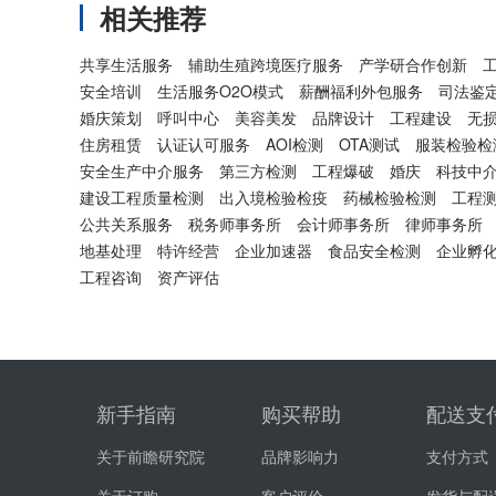
相关推荐
共享生活服务
辅助生殖跨境医疗服务
产学研合作创新
安全培训
生活服务O2O模式
薪酬福利外包服务
司法鉴
婚庆策划
呼叫中心
美容美发
品牌设计
工程建设
无
住房租赁
认证认可服务
AOI检测
OTA测试
服装检验检
安全生产中介服务
第三方检测
工程爆破
婚庆
科技中
建设工程质量检测
出入境检验检疫
药械检验检测
工程
公共关系服务
税务师事务所
会计师事务所
律师事务所
地基处理
特许经营
企业加速器
食品安全检测
企业孵
工程咨询
资产评估
新手指南
购买帮助
配送支
关于前瞻研究院
品牌影响力
支付方式