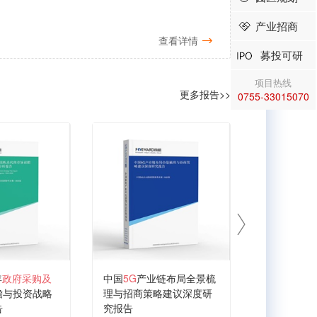
产业招商
查看详情
募投可研
项目热线
更多报告>>
0755-33015070
年
政府采购及
中国
5G
产业链布局全景梳
2026-203
瞻与投资战略
理与招商策略建议深度研
发展前景预
告
究报告
规划分析报