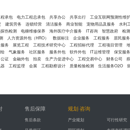
工程承包
电力工程总承包
共享办公
共享出行
工业互联网预测性维护
定
建筑劳务
连锁经营
清洁服务
商业智能
宠物用品及服务
水利
损探伤检测
电梯维修保养
海外医疗中介服务
IT咨询
智慧政府
检
测
人力资源外包（HRO）
数据标注
企业服务
工程服务
居民服务
介服务
展览工程
工程技术研究中心
工程招标代理
工程项目管理
测绘
气象服务
社区服务
服务外包
软件外包
IT运维管理
保安服
公证
金融外包
拍卖
生产力促进中心
工程交易中心
财务公司
化器
工程监理
会展
工程勘察设计
质量检验检测
生活服务O2O
付
售后保障
规划·咨询
售后条款
产业规划
可行性研究