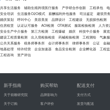
共享生活服务
辅助生殖跨境医疗服务
产学研合作创新
工程承包
电
安全培训
生活服务O2O模式
薪酬福利外包服务
司法鉴定
建筑劳
婚庆策划
呼叫中心
美容美发
品牌设计
工程建设
无损探伤检测
住房租赁
认证认可服务
AOI检测
OTA测试
服装检验检测
人力资
安全生产中介服务
第三方检测
工程爆破
婚庆
科技中介服务
展览
建设工程质量检测
出入境检验检疫
药械检验检测
工程测绘
气象服
公共关系服务
税务师事务所
会计师事务所
律师事务所
公证
金融
地基处理
特许经营
企业加速器
食品安全检测
企业孵化器
工程监
工程咨询
资产评估
新手指南
购买帮助
配送支付
关于前瞻研究院
品牌影响力
支付方式
关于订购
客户评价
发货与配送