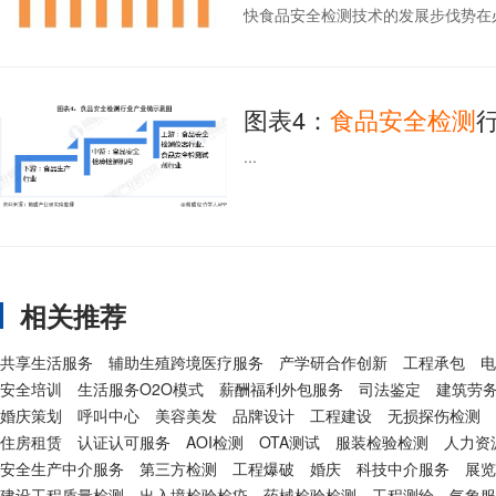
快食品安全检测技术的发展步伐势在必行
图表4：
食品安全
检测
...
相关推荐
共享生活服务
辅助生殖跨境医疗服务
产学研合作创新
工程承包
电
安全培训
生活服务O2O模式
薪酬福利外包服务
司法鉴定
建筑劳
婚庆策划
呼叫中心
美容美发
品牌设计
工程建设
无损探伤检测
住房租赁
认证认可服务
AOI检测
OTA测试
服装检验检测
人力资
安全生产中介服务
第三方检测
工程爆破
婚庆
科技中介服务
展览
建设工程质量检测
出入境检验检疫
药械检验检测
工程测绘
气象服