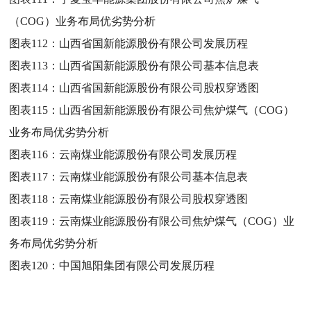
（COG）业务布局优劣势分析
图表112：
山西省国新能源股份有限公司发展历程
图表113：
山西省国新能源股份有限公司基本信息表
图表114：
山西省国新能源股份有限公司股权穿透图
图表115：
山西省国新能源股份有限公司焦炉煤气（COG）
业务布局优劣势分析
图表116：
云南煤业能源股份有限公司发展历程
图表117：
云南煤业能源股份有限公司基本信息表
图表118：
云南煤业能源股份有限公司股权穿透图
图表119：
云南煤业能源股份有限公司焦炉煤气（COG）业
务布局优劣势分析
图表120：
中国旭阳集团有限公司发展历程