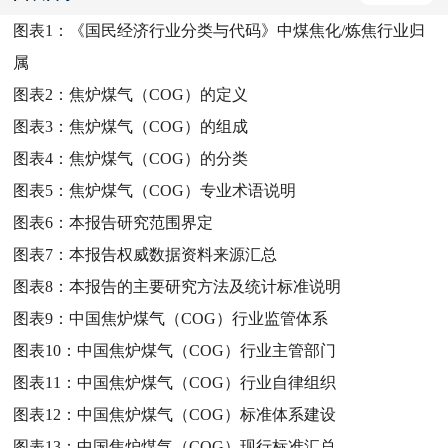
图表1：
《国民经济行业分类与代码》中煤焦化/炼焦行业归
属
图表2：
焦炉煤气（COG）的定义
图表3：
焦炉煤气（COG）的组成
图表4：
焦炉煤气（COG）的分类
图表5：
焦炉煤气（COG）专业术语说明
图表6：
本报告研究范围界定
图表7：
本报告权威数据资料来源汇总
图表8：
本报告的主要研究方法及统计标准说明
图表9：
中国焦炉煤气（COG）行业监管体系
图表10：
中国焦炉煤气（COG）行业主管部门
图表11：
中国焦炉煤气（COG）行业自律组织
图表12：
中国焦炉煤气（COG）标准体系建设
图表13：
中国焦炉煤气（COG）现行标准汇总