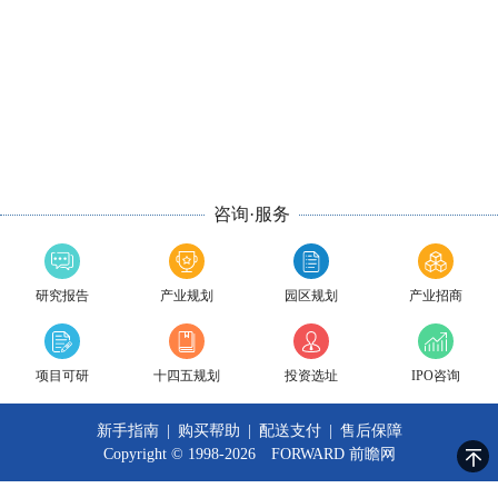
咨询·服务
研究报告
产业规划
园区规划
产业招商
项目可研
十四五规划
投资选址
IPO咨询
新手指南
|
购买帮助
|
配送支付
|
售后保障
Copyright © 1998-2026 FORWARD
前瞻网