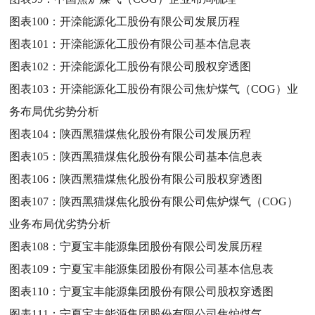
图表100：
开滦能源化工股份有限公司发展历程
图表101：
开滦能源化工股份有限公司基本信息表
图表102：
开滦能源化工股份有限公司股权穿透图
图表103：
开滦能源化工股份有限公司焦炉煤气（COG）业
务布局优劣势分析
图表104：
陕西黑猫煤焦化股份有限公司发展历程
图表105：
陕西黑猫煤焦化股份有限公司基本信息表
图表106：
陕西黑猫煤焦化股份有限公司股权穿透图
图表107：
陕西黑猫煤焦化股份有限公司焦炉煤气（COG）
业务布局优劣势分析
图表108：
宁夏宝丰能源集团股份有限公司发展历程
图表109：
宁夏宝丰能源集团股份有限公司基本信息表
图表110：
宁夏宝丰能源集团股份有限公司股权穿透图
图表111：
宁夏宝丰能源集团股份有限公司焦炉煤气