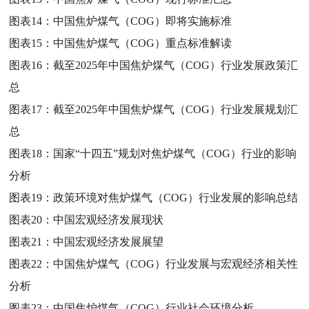
图表14：
中国焦炉煤气（COG）即将实施标准
图表15：
中国焦炉煤气（COG）重点标准解读
图表16：
截至2025年中国焦炉煤气（COG）行业发展政策汇
总
图表17：
截至2025年中国焦炉煤气（COG）行业发展规划汇
总
图表18：
国家“十四五”规划对焦炉煤气（COG）行业的影响
分析
图表19：
政策环境对焦炉煤气（COG）行业发展的影响总结
图表20：
中国宏观经济发展现状
图表21：
中国宏观经济发展展望
图表22：
中国焦炉煤气（COG）行业发展与宏观经济相关性
分析
图表23：
中国焦炉煤气（COG）行业社会环境分析