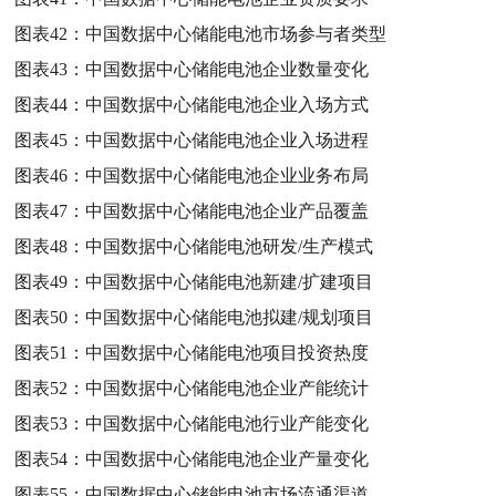
图表42：
中国数据中心储能电池市场参与者类型
图表43：
中国数据中心储能电池企业数量变化
图表44：
中国数据中心储能电池企业入场方式
图表45：
中国数据中心储能电池企业入场进程
图表46：
中国数据中心储能电池企业业务布局
图表47：
中国数据中心储能电池企业产品覆盖
图表48：
中国数据中心储能电池研发/生产模式
图表49：
中国数据中心储能电池新建/扩建项目
图表50：
中国数据中心储能电池拟建/规划项目
图表51：
中国数据中心储能电池项目投资热度
图表52：
中国数据中心储能电池企业产能统计
图表53：
中国数据中心储能电池行业产能变化
图表54：
中国数据中心储能电池企业产量变化
图表55：
中国数据中心储能电池市场流通渠道