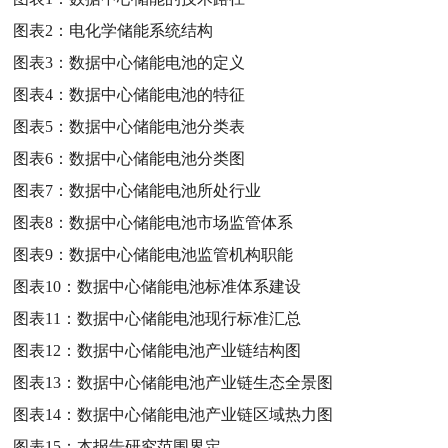
图表2：
电化学储能系统结构
图表3：
数据中心储能电池的定义
图表4：
数据中心储能电池的特征
图表5：
数据中心储能电池分类表
图表6：
数据中心储能电池分类图
图表7：
数据中心储能电池所处行业
图表8：
数据中心储能电池市场监管体系
图表9：
数据中心储能电池监管机构职能
图表10：
数据中心储能电池标准体系建设
图表11：
数据中心储能电池现行标准汇总
图表12：
数据中心储能电池产业链结构图
图表13：
数据中心储能电池产业链生态全景图
图表14：
数据中心储能电池产业链区域热力图
图表15：
本报告研究范围界定