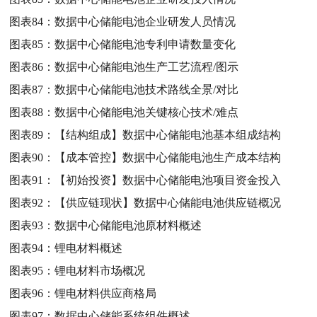
图表84：
数据中心储能电池企业研发人员情况
图表85：
数据中心储能电池专利申请数量变化
图表86：
数据中心储能电池生产工艺流程/图示
图表87：
数据中心储能电池技术路线全景/对比
图表88：
数据中心储能电池关键核心技术/难点
图表89：
【结构组成】数据中心储能电池基本组成结构
图表90：
【成本管控】数据中心储能电池生产成本结构
图表91：
【初始投资】数据中心储能电池项目资金投入
图表92：
【供应链现状】数据中心储能电池供应链概况
图表93：
数据中心储能电池原材料概述
图表94：
锂电材料概述
图表95：
锂电材料市场概况
图表96：
锂电材料供应商格局
图表97：
数据中心储能系统组件概述