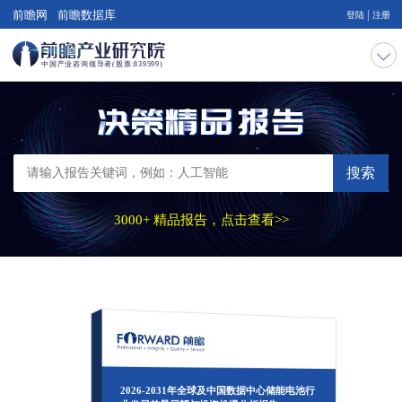
|
前瞻网
前瞻数据库
登陆
注册
搜索
3000+ 精品报告，点击查看>>
2026-2031年全球及中国数据中心储能电池行