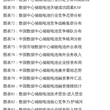
图表70：
数据中心储能电池关键成功因素KSF
图表71：
数据中心储能电池行业竞争态势分析
图表72：
数据中心储能电池竞争战略集群分布
图表73：
中国数据中心储能电池竞争梯队分布
图表74：
中国数据中心储能电池竞争格局分析
图表75：
中国市场数据中心储能电池外企表现
图表76：
中国数据中心储能电池海外业务收入
图表77：
中国数据中心储能电池企业投资布局
图表78：
中国数据中心储能电池兼并重组态势
图表79：
中国数据中心储能电池融资事件汇总
图表80：
中国数据中心储能电池融资规模统计
图表81：
数据中心储能电池技术壁垒/进入壁垒
图表82：
数据中心储能电池核心竞争力/护城河
图表83：
数据中心储能电池企业研发投入情况