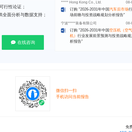
场前瞻与投资战略规划分析报告"
可行性论证；
宁波*****装备有限公司
08-
提供全面分析与数据支持；
订购
"2026-2031年中国
空压机（空
机）
行业发展前景预测与投资战略规
析报告"
湖北******管理有限公司
08-
在线咨询
订购
"2026-2031年中国
口腔医疗
行
前瞻与投资战略规划分析报告"
宁波******股份有限公司
08-
订购
"2026-2031年中国
新能源汽车
控制器
行业市场前瞻与投资战略规划
报告"
广州******集团有限公司
08-
微信扫一扫
订购
"2026-2031年
广告
行业市场前
手机访问当前报告
资战略规划分析报告"
贵州******化工有限公司
08-
订购
"2026-2031年全球及中国
磷酸三
氯丙基）酯（TCPP）
行业发展前景
战略规划分析报告"
免