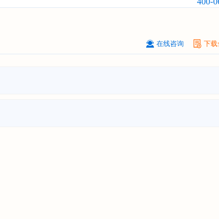
400-0
上海******能源有限公司
08-
订购
"2026-2031年中国
钠离子电池
场前瞻与投资战略规划分析报告"
广州****代理有限公司
08-
在线咨询
下载
订购
"2026-2031年中国
危险化学品
品）物流
行业市场前瞻与投资战略规
析报告"
****个人购买
08-
订购
"2026-2031年中国
机场建设
行
前瞻与投资可行性分析报告"
苏州****（集团）有限公司
08-
订购
"2026-2031年中国
环保
行业发
与投资预测分析报告"
深圳****技术有限公司
08-
订购
"2026-2031年中国
合同物流
行
前瞻与投资战略规划分析报告"
深圳****科技有限公司
08-
订购
"2026-2031年全球及中国
数字
行业发展前景与投资战略规划分析报