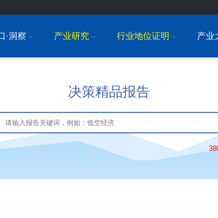
口·洞察
产业研究
行业地位证明
产业
I
I
I
决策精品报告
3