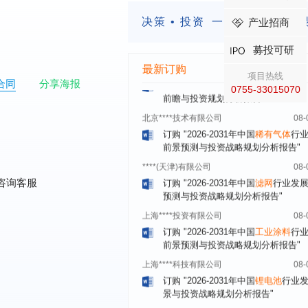
订购
"2026-2031年中国
广告
行业市
决策 • 投资
一定要有前瞻的
产业招商
与投资战略规划分析报告"
北京****科技有限公司
08-
募投可研
订购
"2026-2031年中国
美容美发
行
最新订购
前瞻与投资规划分析报告"
项目热线
合同
分享海报
0755-33015070
北京****技术有限公司
08-
订购
"2026-2031年中国
稀有气体
行
前景预测与投资战略规划分析报告"
****(天津)有限公司
08-
订购
"2026-2031年中国
滤网
行业发
预测与投资战略规划分析报告"
咨询客服
上海****投资有限公司
08-
订购
"2026-2031年中国
工业涂料
行
前景预测与投资战略规划分析报告"
上海****科技有限公司
08-
订购
"2026-2031年中国
锂电池
行业
景与投资战略规划分析报告"
***** Hong Kong Co., Ltd.
08-
订购
"2026-2031年中国
汽车后市场