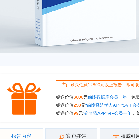
购买任意12800元以上报告，即可
赠送价值
3000
元
前瞻数据库会员一年
，免
赠送价值
298
元
“前瞻经济学人APP”SVIP
赠送价值
99
元
“企查猫APP”VIP会员一年
，
报告内容
客户好评
权威引