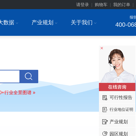
请登录
购物车
我的订单
|
|
|
报
大数据
产业规划
关于我们
I
I
I
400-06
×
安徽******大学
08-
订购
"2026-2031年中国
生物育种
行
前瞻与投资战略规划分析报告"
中国******公司研究院
08-
订购
"2026-2031年中国
超高频RFID
场前瞻与投资战略规划分析报告"
北京市******集团有限公司
08-
80+行业全景图谱 »
可行性报告
订购
"2026-2031年中国
应急通信
行
前景预测与投资战略规划分析报告"
行业地位证明
武汉市******中心
08-
订购
"2026-2031年中国
固态电池
行
产业规划
前瞻与投资战略规划分析报告"
园区规划
****（北京）有限公司
08-