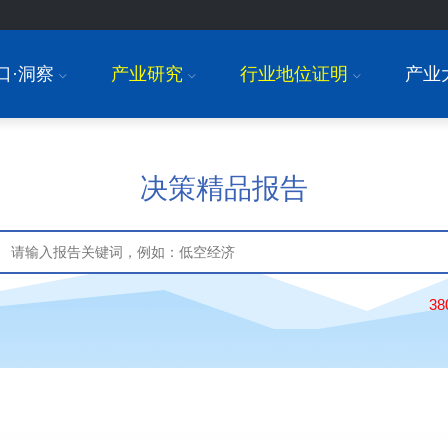
口·洞察
产业研究
行业地位证明
产业
I
I
I
决策精品报告
3