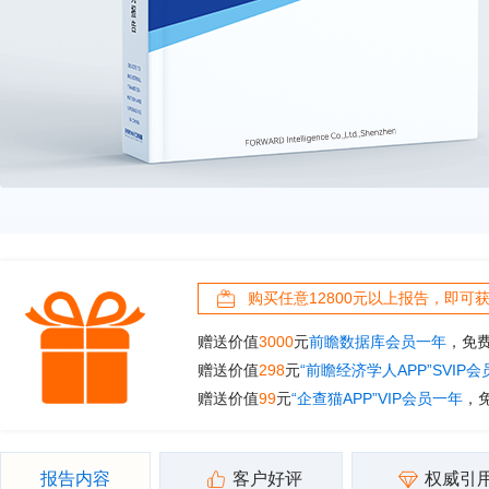
购买任意12800元以上报告，即可
赠送价值
3000
元
前瞻数据库会员一年
，免
赠送价值
298
元
“前瞻经济学人APP”SVIP
赠送价值
99
元
“企查猫APP”VIP会员一年
，
报告内容
客户好评
权威引