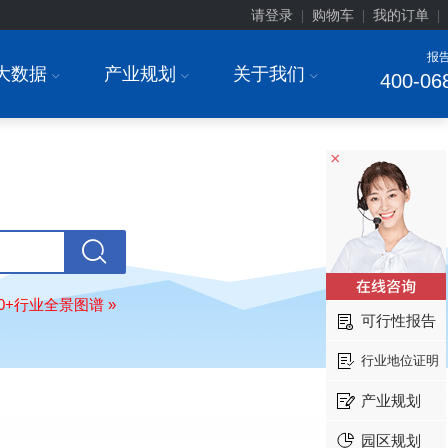
请登录
购物车
我的订单
|
|
|
报
大数据
产业规划
关于我们
I
I
I
400-06
×
安徽******大学
08-
订购
"2026-2031年中国
生物育种
行
前瞻与投资战略规划分析报告"
中国******公司研究院
08-
订购
"2026-2031年中国
超高频RFID
80+行业全景图谱 »
场前瞻与投资战略规划分析报告"
可行性报告
北京市******集团有限公司
08-
行业地位证明
订购
"2026-2031年中国
应急通信
行
前景预测与投资战略规划分析报告"
产业规划
武汉市******中心
08-
订购
"2026-2031年中国
固态电池
行
园区规划