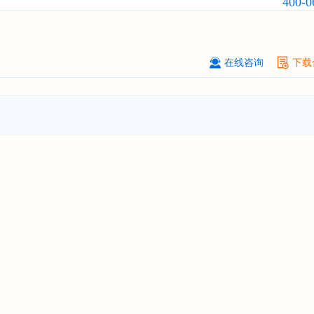
400-0
战略规划分析报告"
上海******能源有限公司
08-
订购
"2026-2031年中国
钠离子电池
场前瞻与投资战略规划分析报告"
在线咨询
下载
广州****代理有限公司
08-
订购
"2026-2031年中国
危险化学品
品）物流
行业市场前瞻与投资战略规
析报告"
****个人购买
08-
订购
"2026-2031年中国
机场建设
行
前瞻与投资可行性分析报告"
苏州****（集团）有限公司
08-
订购
"2026-2031年中国
环保
行业发
与投资预测分析报告"
深圳****技术有限公司
08-
订购
"2026-2031年中国
合同物流
行
前瞻与投资战略规划分析报告"
深圳****科技有限公司
08-
订购
"2026-2031年全球及中国
数字