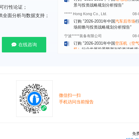
***** Hong Kong Co., Ltd.
08-
可行性论证；
订购
"2026-2031年中国
汽车后市场
提供全面分析与数据支持；
场前瞻与投资战略规划分析报告"
宁波*****装备有限公司
08-
订购
"2026-2031年中国
空压机（空
机）
行业发展前景预测与投资战略规
在线咨询
析报告"
湖北******管理有限公司
08-
订购
"2026-2031年中国
口腔医疗
行
前瞻与投资战略规划分析报告"
宁波******股份有限公司
08-
订购
"2026-2031年中国
新能源汽车
控制器
行业市场前瞻与投资战略规划
报告"
微信扫一扫
手机访问当前报告
广州******集团有限公司
08-
订购
"2026-2031年
广告
行业市场前
资战略规划分析报告"
贵州******化工有限公司
08-
订购
"2026-2031年全球及中国
磷酸三
免
氯丙基）酯（TCPP）
行业发展前景