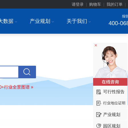
请登录
购物车
我的订单
|
|
|
报
大数据
产业规划
关于我们
I
I
I
400-06
×
北京******家具股份有限公司
08-
订购
"2026-2031年中国
教育家具
行
调研与投资战略规划分析报告"
80+行业全景图谱 »
可行性报告
东莞市******研究院
08-
订购
"2026-2031年中国
干细胞医疗
行业地位证明
展前景预测与投资战略规划分析报告
绍兴****科技有限公司
08-
产业规划
订购
"2026-2031年中国
锂电池正极
园区规划
业深度调研与投资战略规划分析报告