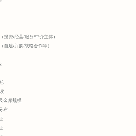
展
投资/经营/服务/中介主体）
（自建/并购/战略合作等）
业
总
读
及金额规模
分布
征
征