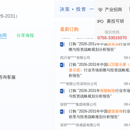
北京****科技有限公司
08-
决策 • 投资
一定要有前瞻的
产业招商
订购
"2026-2031年中国
餐饮连锁
行
2026-2031）
模式与发展趋势分析报告"
募投可研
内蒙古****股份有限公司
08-
最新订购
项目热线
订购
"2026-2031年中国
蒸发器
行业
合同
分享海报
0755-33015070
瞻与投资战略规划分析报告"
四川省****有限公司
08-
订购
"2026-2031年中国
LCD显示屏
显示器）
行业市场前瞻与投资战略规
析报告"
****有限公司深圳分公司
08-
咨询客服
订购
"2026-2031年
智能制造
行业市
与投资战略规划分析报告"
深圳******集团有限公司
08-
订购
"2026-2031年中国
建筑装饰
行
前景与投资战略规划分析报告"
深圳******传感器有限公司
08-
订购
"2026-2031年中国
激光传感器
场前瞻与投资战略规划分析报告"