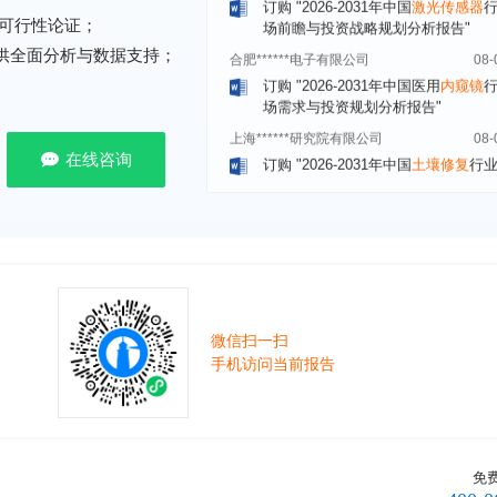
合肥******电子有限公司
08-
可行性论证；
订购
"2026-2031年中国医用
内窥镜
提供全面分析与数据支持；
场需求与投资规划分析报告"
上海******研究院有限公司
08-
订购
"2026-2031年中国
土壤修复
行
前瞻与投资战略规划分析报告"
在线咨询
常州******部件有限公司
08-
订购
"2026-2031年中国
新能源汽车
场前瞻与投资战略规划分析报告"
北京******股份有限公司
08-
订购
"2023-2028年中国
女士内衣
行
前瞻与投资战略规划分析报告"
湖北******饮品股份有限公司
08-
微信扫一扫
订购
"2026-2031年中国
益生菌产品
手机访问当前报告
展前景预测与投资战略规划分析报告
深圳******技术有限公司
08-
订购
"2026-2031年中国
快递企业
市
分析及企业竞争策略研究报告"
免
浙江****有限公司
08-