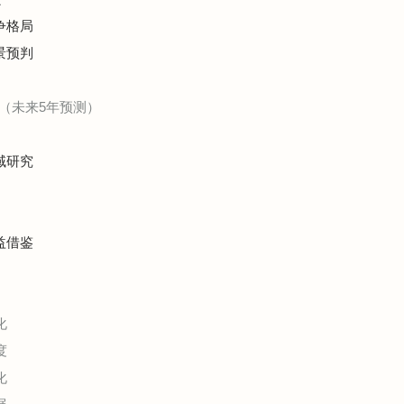
争格局
景预判
（未来5年预测）
域研究
益借鉴
化
度
化