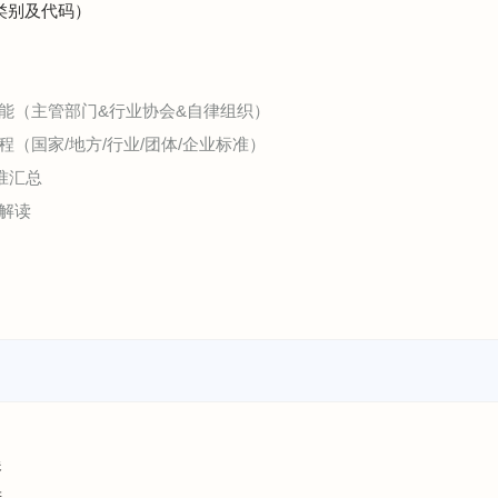
（类别及代码）
能（主管部门&行业协会&自律组织）
（国家/地方/行业/团体/企业标准）
准汇总
解读
展
进