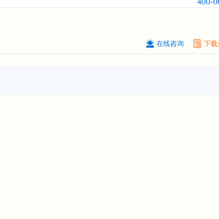
400-0
订购
"2026-2031年全球及中国
隐形
业发展前景与投资战略规划分析报告
厦门****股份有限公司
08-
在线咨询
下载
订购
"2026-2031年中国
小家电
行业
瞻与投资战略规划分析报告"
****大学
08-
订购
"2026-2031年中国
激光加工设
市场前瞻与投资战略规划分析报告"
****（深圳）有限公司
08-
订购
"2026-2031年中国
制浆造纸机
行业发展前景与投资战略规划分析报
****有限公司深圳分公司
08-
订购
"2026-2031年中国
虚拟电厂（V
行业发展前景预测与投资战略规划分
告"
杭州****科技有限公司
08-
订购
"2026-2031年中国
光伏运维
行
前瞻与投资战略规划分析报告"
克拉玛依******有限公司
08-