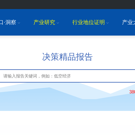
口·洞察
产业研究
行业地位证明
产业
I
I
I
决策精品报告
3