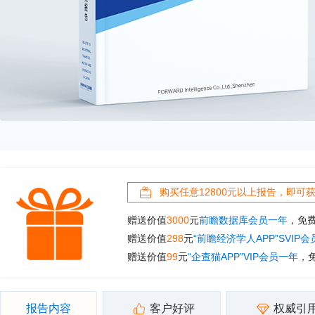
购买任意12800元以上报告，即可
赠送价值
3000
元
前瞻数据库会员一年
，免
赠送价值
298
元
“前瞻经济学人APP”SVIP
赠送价值
99
元
“企查猫APP”VIP会员一年
，
报告内容
客户好评
权威引