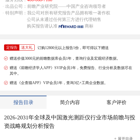
· 出品公司：前瞻产业研究院——中国产业咨询领导者
· 特别声明：我公司对所有研究报告产品拥有唯一著作权
公司从未通过任何第三方进行代理销售
购买报告请认准
商标
定报告
送大礼
订购12800元以上报告1份，即可得以下赠送
赠送价值3000元的前瞻数据库会员1年，查询行业及宏观经济数据。
赠送《前瞻经济学人APP》SVIP会员1年，免费报告、行业分析及数据尽在
其中。
赠送《企查猫APP》VIP会员1年，查询3亿+工商企业数据。
报告目录
简介内容
客户评价
2026-2031年全球及中国激光测距仪行业市场前瞻与投
资战略规划分析报告
+
展开
目录