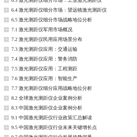
+
6.3 激光测距仪细分市场：工业激光测距仪
+
6.4 激光测距仪细分市场：望远镜激光测距仪
+
6.5 激光测距仪细分市场战略地位分析
+
7.1 激光测距仪军用市场概况
+
7.2 激光测距仪民用应用场景分布
+
7.3 激光测距仪应用：交通运输
+
7.4 激光测距仪应用：警务消防
+
7.5 激光测距仪应用：工程测距
+
7.6 激光测距仪应用：智能生产
+
7.7 激光测距仪细分应用战略地位分析
+
8.2 全球激光测距仪企业案例分析
+
8.3 中国激光测距仪企业案例分析
+
9.1 中国激光测距仪行业政策汇总解读
+
9.5 中国激光测距仪行业未来关键增长点