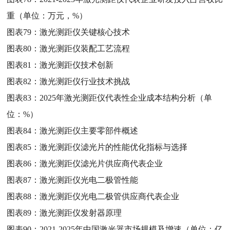
重（单位：万元，%）
图表79：
激光测距仪关键核心技术
图表80：
激光测距仪装配工艺流程
图表81：
激光测距仪技术创新
图表82：
激光测距仪行业技术挑战
图表83：
2025年激光测距仪代表性企业成本结构分析（单
位：%）
图表84：
激光测距仪主要零部件概述
图表85：
激光测距仪滤光片的性能优化指标与选择
图表86：
激光测距仪滤光片供应商代表企业
图表87：
激光测距仪光电二极管性能
图表88：
激光测距仪光电二极管供应商代表企业
图表89：
激光测距仪发射器原理
图表90：
2021-2025年中国激光器市场规模及增速（单位：亿