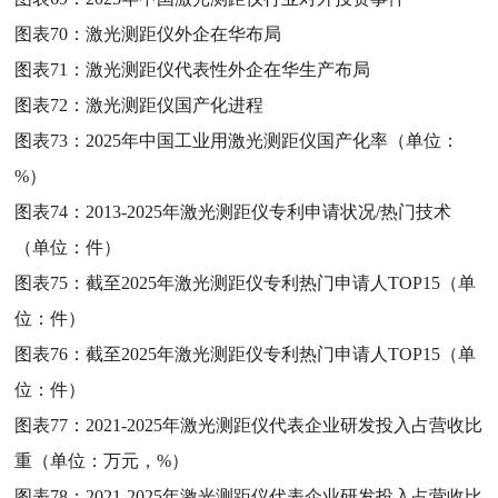
图表70：
激光测距仪外企在华布局
图表71：
激光测距仪代表性外企在华生产布局
图表72：
激光测距仪国产化进程
图表73：
2025年中国工业用激光测距仪国产化率（单位：
%）
图表74：
2013-2025年激光测距仪专利申请状况/热门技术
（单位：件）
图表75：
截至2025年激光测距仪专利热门申请人TOP15（单
位：件）
图表76：
截至2025年激光测距仪专利热门申请人TOP15（单
位：件）
图表77：
2021-2025年激光测距仪代表企业研发投入占营收比
重（单位：万元，%）
图表78：
2021-2025年激光测距仪代表企业研发投入占营收比