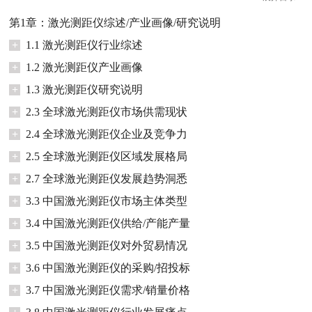
第1章：激光测距仪综述/产业画像/研究说明
+
1.1 激光测距仪行业综述
+
1.2 激光测距仪产业画像
+
1.3 激光测距仪研究说明
+
2.3 全球激光测距仪市场供需现状
+
2.4 全球激光测距仪企业及竞争力
+
2.5 全球激光测距仪区域发展格局
+
2.7 全球激光测距仪发展趋势洞悉
+
3.3 中国激光测距仪市场主体类型
+
3.4 中国激光测距仪供给/产能产量
+
3.5 中国激光测距仪对外贸易情况
+
3.6 中国激光测距仪的采购/招投标
+
3.7 中国激光测距仪需求/销量价格