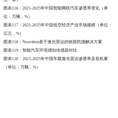
图表116：
2021-2025年中国智能网联汽车渗透率变化（单
位：万辆，%）
图表117：
2021-2025年中国低空经济产业市场规模（单位：
亿元，%）
图表118：
Neuvition基于激光雷达的铁路防撞解决方案
图表119：
智能汽车环境感知传感器对比
图表120：
2023-2025年中国车载激光雷达渗透率及装机量
（单位：万颗，%）