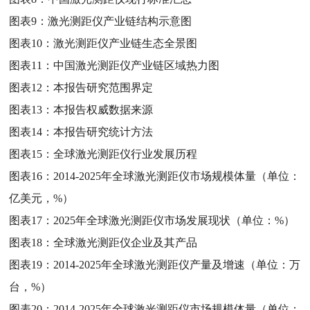
图表9：
激光测距仪产业链结构示意图
图表10：
激光测距仪产业链生态全景图
图表11：
中国激光测距仪产业链区域热力图
图表12：
本报告研究范围界定
图表13：
本报告权威数据来源
图表14：
本报告研究统计方法
图表15：
全球激光测距仪行业发展历程
图表16：
2014-2025年全球激光测距仪市场规模体量（单位：
亿美元，%）
图表17：
2025年全球激光测距仪市场发展现状（单位：%）
图表18：
全球激光测距仪企业及其产品
图表19：
2014-2025年全球激光测距仪产量及增速（单位：万
台，%）
图表20：
2014-2025年全球激光测距仪市场规模体量（单位：