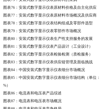
图表76：
安装式数字显示仪表原材料价格及自主化供应
图表77：
安装式数字显示仪表原材料市场概况及供应商
图表78：
安装式数字显示仪表结构组成及零部件选型
图表79：
安装式数字显示仪表零部件市场概况
图表80：
安装式数字显示仪表生产性支持服务的发展
图表81：
安装式数字显示仪表产品设计（工业设计）
图表82：
安装式数字显示仪表检验检测（质检服务）
图表83：
安装式数字显示仪表供应链管理及面临挑战
图表84：
中国安装式数字显示仪表细分市场概况
图表85：
中国安装式数字显示仪表细分市场结构（单位：
%）
图表86：
电流表和电压表产品综述
图表87：
电流表和电压表市场概况
图表88：
电流表和电压表竞争格局