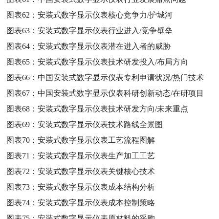
图表62：
安装式数字显示仪表核心竞争力/护城河
图表63：
安装式数字显示仪表行业进入/竞争壁垒
图表64：
安装式数字显示仪表潜在进入者的威胁
图表65：
安装式数字显示仪表技术研发投入/布局方向
图表66：
中国安装式数字显示仪表专利申请状况/热门技术
图表67：
中国安装式数字显示仪表科研创新动态/在研项目
图表68：
安装式数字显示仪表技术研发方向/未来重点
图表69：
安装式数字显示仪表技术路线全景图
图表70：
安装式数字显示仪表工艺流程图解
图表71：
安装式数字显示仪表生产加工工艺
图表72：
安装式数字显示仪表关键核心技术
图表73：
安装式数字显示仪表成本结构分析
图表74：
安装式数字显示仪表成本控制策略
图表75：
安装式数字显示仪表原材料的采购