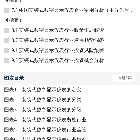
可指定）
+
7.3 中国安装式数字显示仪表企业案例分析（不分先后，
可指定）
+
8.1 安装式数字显示仪表行业政策汇总解读
+
8.7 安装式数字显示仪表行业发展趋势洞悉
+
9.1 安装式数字显示仪表行业投资风险预警
+
9.2 安装式数字显示仪表行业投资机会分析
图表目录
-
收起
图表
图表1：
安装式数字显示仪表的定义
图表2：
安装式数字显示仪表的分类
图表3：
安装式数字显示仪表的分级
图表4：
安装式数字显示仪表所处行业
图表5：
安装式数字显示仪表行业监管
图表6：
安装式数字显示仪表行业标准