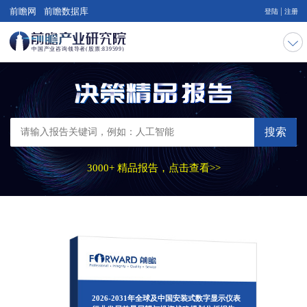
|
前瞻网
前瞻数据库
登陆
注册
搜索
3000+ 精品报告，点击查看>>
2026-2031年全球及中国安装式数字显示仪表