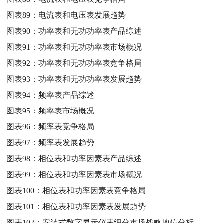
图表89：
电流表和电压表发展趋势
图表90：
功率表和无功功率表产品综述
图表91：
功率表和无功功率表市场概况
图表92：
功率表和无功功率表竞争格局
图表93：
功率表和无功功率表发展趋势
图表94：
频率表产品综述
图表95：
频率表市场概况
图表96：
频率表竞争格局
图表97：
频率表发展趋势
图表98：
相位表和功率因素表产品综述
图表99：
相位表和功率因素表市场概况
图表100：
相位表和功率因素表竞争格局
图表101：
相位表和功率因素表发展趋势
图表102：
安装式数字显示仪表细分市场战略地位分析