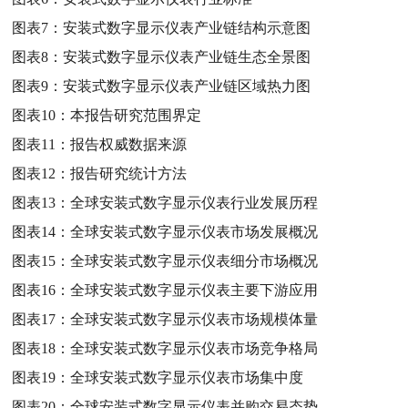
图表7：
安装式数字显示仪表产业链结构示意图
图表8：
安装式数字显示仪表产业链生态全景图
图表9：
安装式数字显示仪表产业链区域热力图
图表10：
本报告研究范围界定
图表11：
报告权威数据来源
图表12：
报告研究统计方法
图表13：
全球安装式数字显示仪表行业发展历程
图表14：
全球安装式数字显示仪表市场发展概况
图表15：
全球安装式数字显示仪表细分市场概况
图表16：
全球安装式数字显示仪表主要下游应用
图表17：
全球安装式数字显示仪表市场规模体量
图表18：
全球安装式数字显示仪表市场竞争格局
图表19：
全球安装式数字显示仪表市场集中度
图表20：
全球安装式数字显示仪表并购交易态势