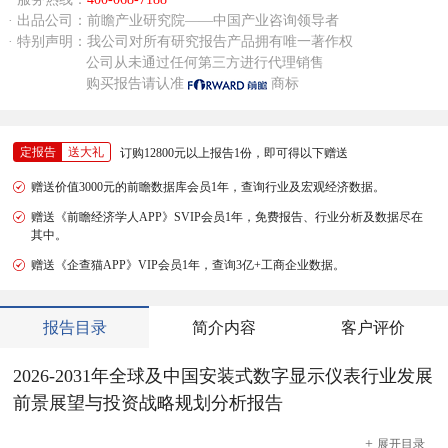
· 出品公司：前瞻产业研究院——中国产业咨询领导者
· 特别声明：我公司对所有研究报告产品拥有唯一著作权
公司从未通过任何第三方进行代理销售
购买报告请认准
商标
定报告
送大礼
订购12800元以上报告1份，即可得以下赠送
赠送价值3000元的前瞻数据库会员1年，查询行业及宏观经济数据。
赠送《前瞻经济学人APP》SVIP会员1年，免费报告、行业分析及数据尽在
其中。
赠送《企查猫APP》VIP会员1年，查询3亿+工商企业数据。
报告目录
简介内容
客户评价
2026-2031年全球及中国安装式数字显示仪表行业发展
前景展望与投资战略规划分析报告
+
展开
目录