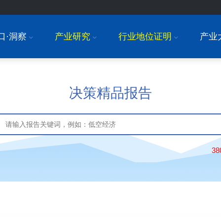
口·洞察
产业研究
行业地位证明
产业
I
I
I
决策精品报告
3