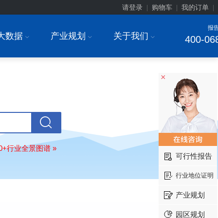
前瞻与投资战略规划分析报告"
请登录
购物车
我的订单
|
|
|
常州******部件有限公司
08-
报
订购
"2026-2031年中国
新能源汽车
大数据
产业规划
关于我们
I
I
I
400-06
场前瞻与投资战略规划分析报告"
北京******股份有限公司
08-
订购
"2023-2028年中国
女士内衣
行
前瞻与投资战略规划分析报告"
×
湖北******饮品股份有限公司
08-
订购
"2026-2031年中国
益生菌产品
展前景预测与投资战略规划分析报告
深圳******技术有限公司
08-
订购
"2026-2031年中国
快递企业
市
分析及企业竞争策略研究报告"
80+行业全景图谱 »
可行性报告
浙江****有限公司
08-
订购
"2026-2031年全球及中国
隐形
行业地位证明
业发展前景与投资战略规划分析报告
厦门****股份有限公司
08-
产业规划
订购
"2026-2031年中国
小家电
行业
瞻与投资战略规划分析报告"
园区规划