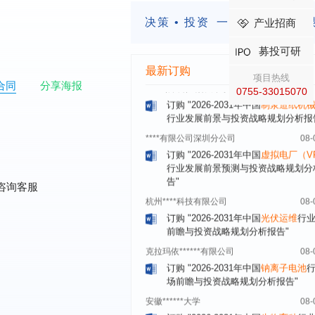
****大学
08-
决策 • 投资
一定要有前瞻的
产业招商
订购
"2026-2031年中国
激光加工设
市场前瞻与投资战略规划分析报告"
募投可研
****（深圳）有限公司
08-
最新订购
项目热线
订购
"2026-2031年中国
制浆造纸机
合同
分享海报
0755-33015070
行业发展前景与投资战略规划分析报
****有限公司深圳分公司
08-
订购
"2026-2031年中国
虚拟电厂（V
行业发展前景预测与投资战略规划分
告"
杭州****科技有限公司
08-
咨询客服
订购
"2026-2031年中国
光伏运维
行
前瞻与投资战略规划分析报告"
克拉玛依******有限公司
08-
订购
"2026-2031年中国
钠离子电池
场前瞻与投资战略规划分析报告"
安徽******大学
08-
订购
"2026-2031年中国
生物育种
行
前瞻与投资战略规划分析报告"