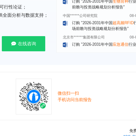
中国******公司研究院
08-
可行性论证；
订购
"2026-2031年中国
超高频RFID
提供全面分析与数据支持；
场前瞻与投资战略规划分析报告"
北京市******集团有限公司
08-
订购
"2026-2031年中国
应急通信
行
前景预测与投资战略规划分析报告"
在线咨询
武汉市******中心
08-
订购
"2026-2031年中国
固态电池
行
前瞻与投资战略规划分析报告"
****（北京）有限公司
08-
订购
"2026-2031年中国
广告
行业市
与投资战略规划分析报告"
北京****科技有限公司
08-
微信扫一扫
订购
"2026-2031年中国
美容美发
行
手机访问当前报告
前瞻与投资规划分析报告"
北京****技术有限公司
08-
订购
"2026-2031年中国
稀有气体
行
前景预测与投资战略规划分析报告"
免
****(天津)有限公司
08-