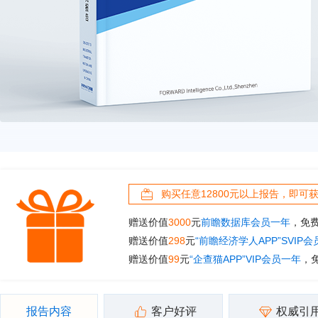
购买任意12800元以上报告，即可
赠送价值
3000
元
前瞻数据库会员一年
，免
赠送价值
298
元
“前瞻经济学人APP”SVIP
赠送价值
99
元
“企查猫APP”VIP会员一年
，
报告内容
客户好评
权威引