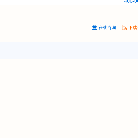
400-0
贵州******化工有限公司
08-
订购
"2026-2031年全球及中国
磷酸三
氯丙基）酯（TCPP）
行业发展前景
战略规划分析报告"
在线咨询
下载
上海******能源有限公司
08-
订购
"2026-2031年中国
钠离子电池
场前瞻与投资战略规划分析报告"
广州****代理有限公司
08-
订购
"2026-2031年中国
危险化学品
品）物流
行业市场前瞻与投资战略规
析报告"
****个人购买
08-
订购
"2026-2031年中国
机场建设
行
前瞻与投资可行性分析报告"
苏州****（集团）有限公司
08-
订购
"2026-2031年中国
环保
行业发
与投资预测分析报告"
深圳****技术有限公司
08-
订购
"2026-2031年中国
合同物流
行