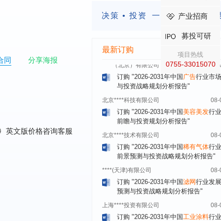
武汉市******中心
08-
决策 • 投资
一定要有前瞻的
产业招商
订购
"2026-2031年中国
固态电池
行
前瞻与投资战略规划分析报告"
募投可研
****（北京）有限公司
08-
最新订购
项目热线
订购
"2026-2031年中国
广告
行业市
合同
分享海报
0755-33015070
与投资战略规划分析报告"
北京****科技有限公司
08-
订购
"2026-2031年中国
美容美发
行
前瞻与投资规划分析报告"
北京****技术有限公司
08-
订购
"2026-2031年中国
稀有气体
行
0
英文版价格咨询客服
前景预测与投资战略规划分析报告"
****(天津)有限公司
08-
订购
"2026-2031年中国
滤网
行业发
预测与投资战略规划分析报告"
上海****投资有限公司
08-
订购
"2026-2031年中国
工业涂料
行
前景预测与投资战略规划分析报告"