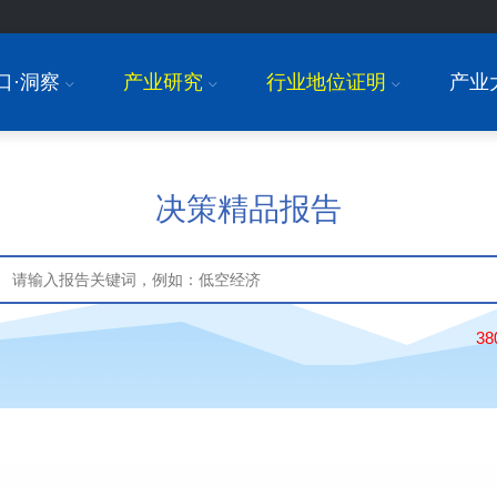
口·洞察
产业研究
行业地位证明
产业
I
I
I
决策精品报告
3