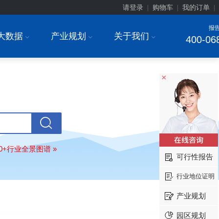
请登录
购物车
我的订单
|
|
|
报
大数据
产业规划
关于我们
I
I
I
400-06
×
安徽******大学
08-
订购
"2026-2031年中国
生物育种
行
前瞻与投资战略规划分析报告"
80+行业全景图谱 »
可行性报告
中国******公司研究院
08-
订购
"2026-2031年中国
超高频RFID
行业地位证明
场前瞻与投资战略规划分析报告"
产业规划
北京市******集团有限公司
08-
订购
"2026-2031年中国
应急通信
行
园区规划
前景预测与投资战略规划分析报告"