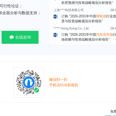
上海****科技有限公司
08-
可行性论证；
订购
"2026-2031年中国
锂电池
行业
景与投资战略规划分析报告"
提供全面分析与数据支持；
***** Hong Kong Co., Ltd.
08-
订购
"2026-2031年中国
汽车后市场
场前瞻与投资战略规划分析报告"
在线咨询
宁波*****装备有限公司
08-
订购
"2026-2031年中国
空压机（空
机）
行业发展前景预测与投资战略规
析报告"
湖北******管理有限公司
08-
订购
"2026-2031年中国
口腔医疗
行
前瞻与投资战略规划分析报告"
宁波******股份有限公司
08-
微信扫一扫
订购
"2026-2031年中国
新能源汽车
手机访问当前报告
控制器
行业市场前瞻与投资战略规划
报告"
广州******集团有限公司
08-
订购
"2026-2031年
广告
行业市场前
免
资战略规划分析报告"