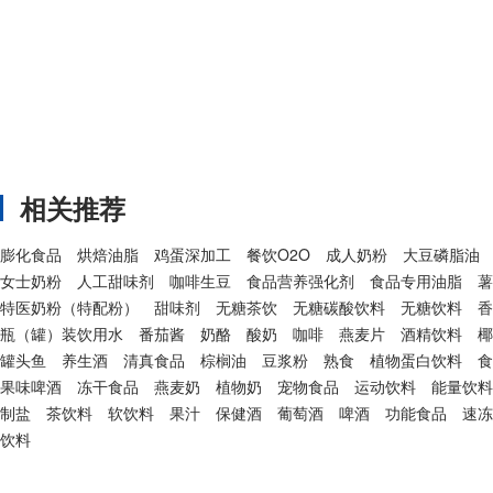
相关推荐
膨化食品
烘焙油脂
鸡蛋深加工
餐饮O2O
成人奶粉
大豆磷脂油
女士奶粉
人工甜味剂
咖啡生豆
食品营养强化剂
食品专用油脂
薯
特医奶粉（特配粉）
甜味剂
无糖茶饮
无糖碳酸饮料
无糖饮料
香
瓶（罐）装饮用水
番茄酱
奶酪
酸奶
咖啡
燕麦片
酒精饮料
椰
罐头鱼
养生酒
清真食品
棕榈油
豆浆粉
熟食
植物蛋白饮料
食
果味啤酒
冻干食品
燕麦奶
植物奶
宠物食品
运动饮料
能量饮料
制盐
茶饮料
软饮料
果汁
保健酒
葡萄酒
啤酒
功能食品
速冻
饮料