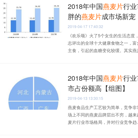
2018年中国
燕麦片
行业
胖的
燕麦片
成市场新宠
2019-04-17 17:40:32
《欢乐颂》火了5个女生的生活态度
志评出的全球十大健康食物之一，富
主食，引起的血糖变化较缓。其实燕麦片
2018年中国
燕麦片
行业
市占份额高【组图】
2019-04-13 13:30:15
燕麦食品生产工艺较为简单，竞争非
场上不同的燕麦品牌层出不穷，越来
麦片行业市场格局，并对行业竞争趋..