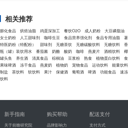
相关推荐
膨化食品
烘焙油脂
鸡蛋深加工
餐饮O2O
成人奶粉
大豆磷脂油
女士奶粉
人工甜味剂
咖啡生豆
食品营养强化剂
食品专用油脂
薯
特医奶粉（特配粉）
甜味剂
无糖茶饮
无糖碳酸饮料
无糖饮料
香
瓶（罐）装饮用水
番茄酱
奶酪
酸奶
咖啡
燕麦片
酒精饮料
椰
罐头鱼
养生酒
清真食品
棕榈油
豆浆粉
熟食
植物蛋白饮料
食
果味啤酒
冻干食品
燕麦奶
植物奶
宠物食品
运动饮料
能量饮料
制盐
茶饮料
软饮料
果汁
保健酒
葡萄酒
啤酒
功能食品
速冻
饮料
新手指南
购买帮助
配送支付
关于前瞻研究院
品牌影响力
支付方式