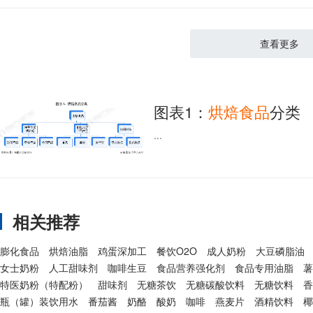
查看更多
图表1：
烘焙
食品
分类
...
相关推荐
膨化食品
烘焙油脂
鸡蛋深加工
餐饮O2O
成人奶粉
大豆磷脂油
女士奶粉
人工甜味剂
咖啡生豆
食品营养强化剂
食品专用油脂
薯
特医奶粉（特配粉）
甜味剂
无糖茶饮
无糖碳酸饮料
无糖饮料
香
瓶（罐）装饮用水
番茄酱
奶酪
酸奶
咖啡
燕麦片
酒精饮料
椰