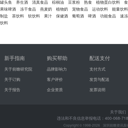
罐头鱼
养生酒
清真食品
棕榈油
豆浆粉
熟食
植物蛋白饮料
食
果味啤酒
冻干食品
燕麦奶
植物奶
宠物食品
运动饮料
能量饮料
制盐
茶饮料
软饮料
果汁
保健酒
葡萄酒
啤酒
功能食品
速冻
饮料
新手指南
购买帮助
配送支付
关于前瞻研究院
品牌影响力
支付方式
关于订购
客户评价
发货与配送
关于报告
企业资质
发票说明
关于我们
违法和不良信息举报电话：400-068-7188
Copyright © 1998-2026
深圳前瞻资讯股