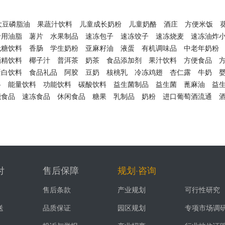
大豆磷脂油
果蔬汁饮料
儿童成长奶粉
儿童奶酪
酒庄
方便米饭
专用油脂
薯片
水果制品
速冻包子
速冻饺子
速冻烧麦
速冻油炸
无糖饮料
香肠
学生奶粉
亚麻籽油
液蛋
有机调味品
中老年奶粉
酒精饮料
椰子汁
普洱茶
奶茶
食品添加剂
果汁饮料
方便食品
蛋白饮料
食品礼品
阿胶
豆奶
核桃乳
冷冻鸡翅
杏仁露
牛奶
料
能量饮料
功能饮料
碳酸饮料
益生菌制品
益生菌
蓖麻油
益
能食品
速冻食品
休闲食品
糖果
乳制品
奶粉
进口葡萄酒流通
付
售后保障
规划·咨询
售后条款
产业规划
可行性研究
送
品质保证
园区规划
专项市场调