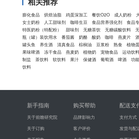
相关推荐
膨化食品
烘焙油脂
鸡蛋深加工
餐饮O2O
成人奶粉
女士奶粉
人工甜味剂
咖啡生豆
食品营养强化剂
食品
特医奶粉（特配粉）
甜味剂
无糖茶饮
无糖碳酸饮料
瓶（罐）装饮用水
番茄酱
奶酪
酸奶
咖啡
燕麦片
罐头鱼
养生酒
清真食品
棕榈油
豆浆粉
熟食
植物
果味啤酒
冻干食品
燕麦奶
植物奶
宠物食品
运动饮
制盐
茶饮料
软饮料
果汁
保健酒
葡萄酒
啤酒
功
饮料
新手指南
购买帮助
配送支
关于前瞻研究院
品牌影响力
支付方式
关于订购
客户评价
发货与配