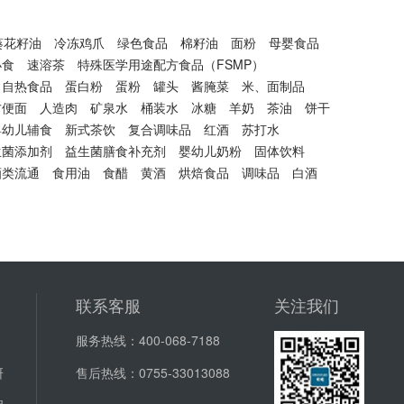
葵花籽油
冷冻鸡爪
绿色食品
棉籽油
面粉
母婴食品
小食
速溶茶
特殊医学用途配方食品（FSMP）
自热食品
蛋白粉
蛋粉
罐头
酱腌菜
米、面制品
方便面
人造肉
矿泉水
桶装水
冰糖
羊奶
茶油
饼干
婴幼儿辅食
新式茶饮
复合调味品
红酒
苏打水
生菌添加剂
益生菌膳食补充剂
婴幼儿奶粉
固体饮料
酒类流通
食用油
食醋
黄酒
烘焙食品
调味品
白酒
联系客服
关注我们
服务热线：
400-068-7188
研
售后热线：
0755-33013088