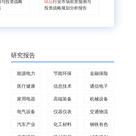
瞻与投资战略
味品
行业市场前景预测与
业市场需求
告
投资战略规划分析报告
略规划分析
研究报告
能源电力
节能环保
金融保险
医疗健康
信息技术
通信电子
家用电器
高端装备
机械设备
电气设备
仪器仪表
交通物流
汽车产业
化工材料
钢铁有色