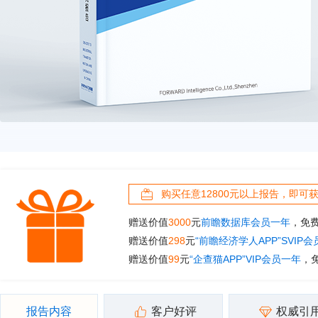
购买任意12800元以上报告，即可
赠送价值
3000
元
前瞻数据库会员一年
，免
赠送价值
298
元
“前瞻经济学人APP”SVIP
赠送价值
99
元
“企查猫APP”VIP会员一年
，
报告内容
客户好评
权威引