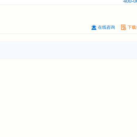
400-0
订购
"2026-2031年全球及中国
隐形
业发展前景与投资战略规划分析报告
厦门****股份有限公司
08-
订购
"2026-2031年中国
小家电
行业
在线咨询
下载
瞻与投资战略规划分析报告"
****大学
08-
订购
"2026-2031年中国
激光加工设
市场前瞻与投资战略规划分析报告"
****（深圳）有限公司
08-
订购
"2026-2031年中国
制浆造纸机
行业发展前景与投资战略规划分析报
****有限公司深圳分公司
08-
订购
"2026-2031年中国
虚拟电厂（V
行业发展前景预测与投资战略规划分
告"
杭州****科技有限公司
08-
订购
"2026-2031年中国
光伏运维
行
前瞻与投资战略规划分析报告"
克拉玛依******有限公司
08-