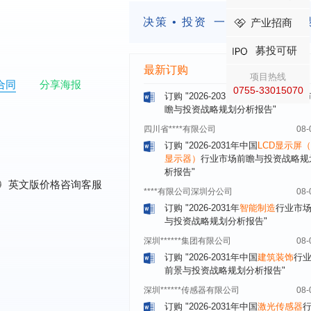
北京****科技有限公司
08-
决策 • 投资
一定要有前瞻的
产业招商
订购
"2026-2031年中国
餐饮连锁
行
模式与发展趋势分析报告"
募投可研
内蒙古****股份有限公司
08-
最新订购
订购
"2026-2031年中国
蒸发器
行业
项目热线
合同
分享海报
瞻与投资战略规划分析报告"
0755-33015070
四川省****有限公司
08-
订购
"2026-2031年中国
LCD显示屏
显示器）
行业市场前瞻与投资战略规
析报告"
****有限公司深圳分公司
08-
0
英文版价格咨询客服
订购
"2026-2031年
智能制造
行业市
与投资战略规划分析报告"
深圳******集团有限公司
08-
订购
"2026-2031年中国
建筑装饰
行
前景与投资战略规划分析报告"
深圳******传感器有限公司
08-
订购
"2026-2031年中国
激光传感器
场前瞻与投资战略规划分析报告"