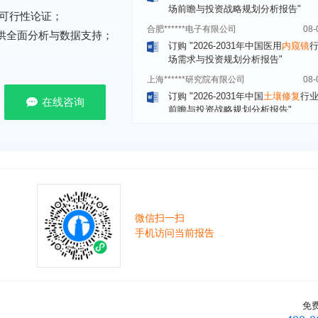
合肥******电子有限公司
08-
可行性论证；
订购
"2026-2031年中国医用
内窥镜
提供全面分析与数据支持；
场需求与投资规划分析报告"
上海******研究院有限公司
08-
订购
"2026-2031年中国
土壤修复
行
前瞻与投资战略规划分析报告"
在线咨询
常州******部件有限公司
08-
订购
"2026-2031年中国
新能源汽车
场前瞻与投资战略规划分析报告"
北京******股份有限公司
08-
订购
"2023-2028年中国
女士内衣
行
前瞻与投资战略规划分析报告"
湖北******饮品股份有限公司
08-
微信扫一扫
订购
"2026-2031年中国
益生菌产品
手机访问当前报告
展前景预测与投资战略规划分析报告
深圳******技术有限公司
08-
订购
"2026-2031年中国
快递企业
市
分析及企业竞争策略研究报告"
免
浙江****有限公司
08-