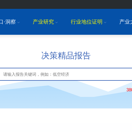
口·洞察
产业研究
行业地位证明
产业
I
I
I
决策精品报告
3