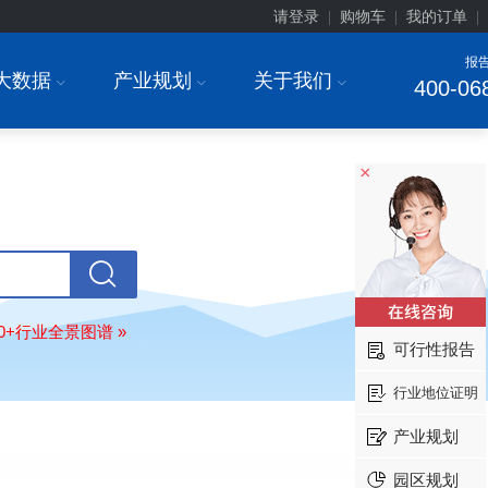
请登录
购物车
我的订单
|
|
|
报
大数据
产业规划
关于我们
I
I
I
400-06
×
北京******家具股份有限公司
08-
订购
"2026-2031年中国
教育家具
行
调研与投资战略规划分析报告"
80+行业全景图谱 »
东莞市******研究院
08-
可行性报告
订购
"2026-2031年中国
干细胞医疗
展前景预测与投资战略规划分析报告
行业地位证明
绍兴****科技有限公司
08-
产业规划
订购
"2026-2031年中国
锂电池正极
业深度调研与投资战略规划分析报告
园区规划