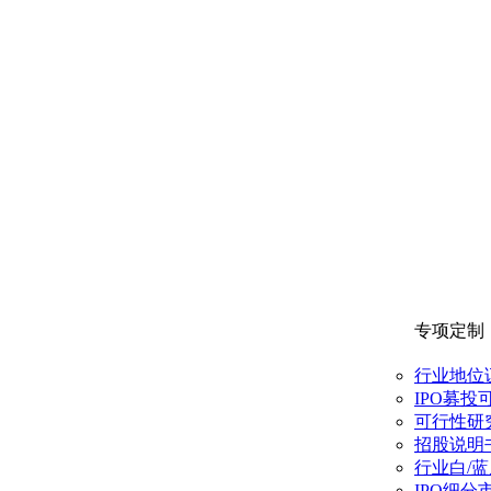
专项定制
行业地位
IPO募投
可行性研
招股说明
行业白/
IPO细分