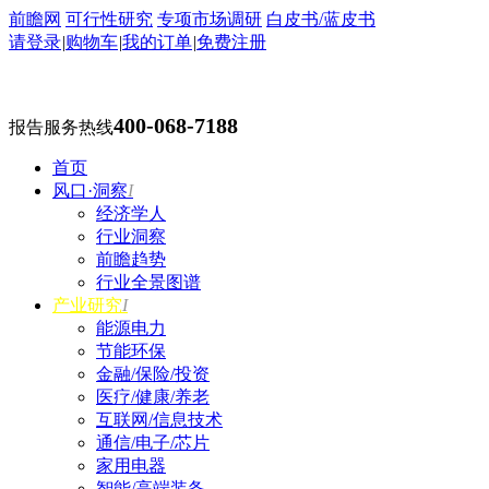
前瞻网
可行性研究
专项市场调研
白皮书/蓝皮书
请登录
|
购物车
|
我的订单
|
免费注册
400-068-7188
报告服务热线
首页
风口·洞察
I
经济学人
行业洞察
前瞻趋势
行业全景图谱
产业研究
I
能源电力
节能环保
金融/保险/投资
医疗/健康/养老
互联网/信息技术
通信/电子/芯片
家用电器
智能/高端装备