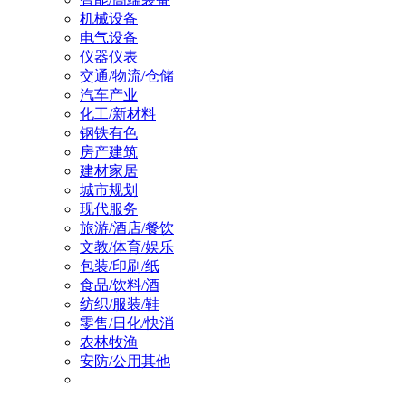
机械设备
电气设备
仪器仪表
交通/物流/仓储
汽车产业
化工/新材料
钢铁有色
房产建筑
建材家居
城市规划
现代服务
旅游/酒店/餐饮
文教/体育/娱乐
包装/印刷/纸
食品/饮料/酒
纺织/服装/鞋
零售/日化/快消
农林牧渔
安防/公用其他