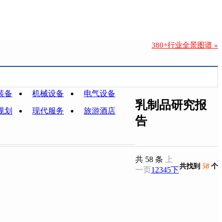
380+行业全景图谱 »
装备
机械设备
电气设备
乳制品研究报
规划
现代服务
旅游酒店
告
共 58 条
上
共找到
58
个
一页
1
2
3
4
5
下