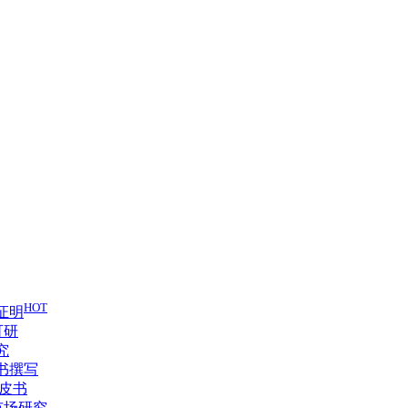
HOT
证明
可研
究
书撰写
蓝皮书
市场研究