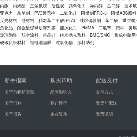
丙酮
丙烯酸
三聚氰胺
活性炭
颜料化工
异丙醇
乙二醇
技术玻
亚克力
杀菌剂
PVC警示柱
二氧化硅
阻燃剂FRC-3
阻燃ABS原料
反光材料
硅材料
精对苯二甲酸(PTA)
硅烷偶联剂
苯二酚
重防腐
危化品
耐强酸强碱耐溶剂膜
能源化工
PMMA
二氯苯
靶材
黄腐
玻璃陶瓷
航空涂料
单晶硅
纳米抛光浆料
BMC/SMC
集成电路用
硬碳负极材料
锂电池隔膜
过氧化物
涂料助剂
新手指南
购买帮助
配送支付
关于前瞻研究院
品牌影响力
支付方式
关于订购
客户评价
发货与配送
关于报告
企业资质
发票说明