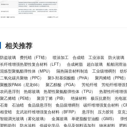
相关推荐
防盗玻璃
费托蜡（FT蜡）
喷涂加工
合成蜡
工业涂装
防火玻璃
长纤维增强热塑性复合材料（LFT）
合成树脂
超白玻璃
船舶润滑油
混炼型聚氨酯弹性体（MPU）
隔热隔音材料制造
工业级增稠剂
纺
二氧化碳共聚物（PPC）
聚3-羟基烷酸酯（PHA）
聚丙烯蜡（PP蜡
聚酰胺PA66（尼龙66）
聚乙醇酸（PGA）
芳纶纤维
芳纶纤维增强复
农药悬浮剂
热熔玻璃
热塑性聚氨酯弹性体（TPU）
热塑性纤维增强
聚乙烯蜡（PE蜡）
聚异丁烯（PIB）
绝缘材料
极压抗磨剂
光电玻
石膏
石油蜡
食品级悬浮剂
食品级增稠剂
碳纤维增强复合材料（CF
相变蜡
玄武岩纤维增强复合材料（BFRP）
悬浮剂
压力胶筒
亚克
智能调光玻璃（雾化玻璃）
金属玻璃
单硬脂酸甘油酯（GMS）
弹
塑料助剂
防水涂料
低碳化学品
食品及饲料添加剂
纳米材料
肥料